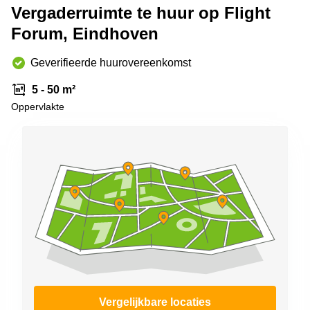
Vergaderruimte te huur op Flight
Arnhem
Forum, Eindhoven
Kantoorruimte
in Arnhem
Geverifieerde huurovereenkomst
Coworking
space
5 - 50 m²
Hilversum
Oppervlakte
Coworking
space
Zwolle
Coworking
Haarlem
Kantoor
Huren
in
Hengelo
Bedrijfsruimte
Huren in
Nijmegen
Vergelijkbare locaties