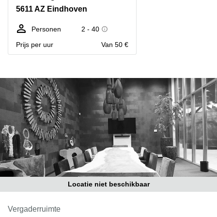
Bodegraven-
5611 AZ Eindhoven
Hengelo
Reeuwijk
Hilversum
Business
Personen
2 - 40
center
Hoofddorp
Prijs per uur
Van 50 €
Arnhem
Deventer
Business
center
Rotterdam
Amsterdam
Westpoort
Tiel
Business
Tilburg
center
Hilversum
Zwolle
Business
Amsterdam
center
Westpoort
Den
Haag
Coworking
Locatie niet beschikbaar
space
Breda
Vergaderruimte
Coworking