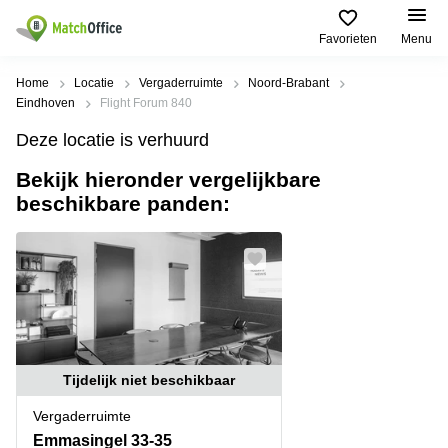
Favorieten
Menu
Huren / Verhuren
Home
Locatie
Vergaderruimte
Noord-Brabant
Eindhoven
Flight Forum 840
Help
Productpagina's
Populaire
Populaire
Deze locatie is verhuurd
Steden
zoekopdrachten
Kantoorruimten
Bekijk hieronder vergelijkbare
Over ons
Alkmaar
Kantoorruimte
beschikbare panden:
Business
in Breda
Centers
Amsterdam
Voeg je kantoorruimte toe
Oost
Kantoor
Flexplekken
huren
Amsterdam
Bergen
Huurprijs
Coworking
Westpoort
op
Spaces
Zoom
Bergen
Log in
Vergaderruimten
op
Kantoor
Zoom
huren
Virtueel
Tijdelijk niet beschikbaar
Tiel
Kantoor
Amersfoort
Vergaderruimte
Kantoor
Bedrijfsruimte
Breda
huren
Emmasingel 33-35