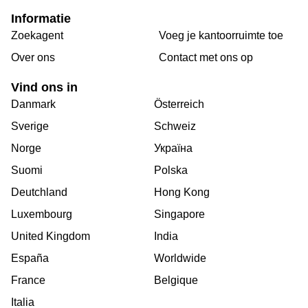
Informatie
Zoekagent
Voeg je kantoorruimte toe
Over ons
Сontact met ons op
Vind ons in
Danmark
Österreich
Sverige
Schweiz
Norge
Україна
Suomi
Polska
Deutchland
Hong Kong
Luxembourg
Singapore
United Kingdom
India
España
Worldwide
France
Belgique
Italia