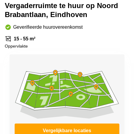
Vergaderruimte te huur op Noord
Arnhem
Brabantlaan, Eindhoven
Kantoorruimte
in Arnhem
Geverifieerde huurovereenkomst
Coworking
space
15 - 55 m²
Hilversum
Oppervlakte
Coworking
space
Zwolle
Coworking
Haarlem
Kantoor
Huren
in
Hengelo
Bedrijfsruimte
Huren in
Nijmegen
Vergelijkbare locaties