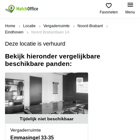
Favorieten
Menu
Huren / Verhuren
Home
Locatie
Vergaderruimte
Noord-Brabant
Eindhoven
Noord Brabantlaan 1A
Help
Productpagina's
Populaire
Populaire
Deze locatie is verhuurd
Steden
zoekopdrachten
Kantoorruimten
Bekijk hieronder vergelijkbare
Over ons
Alkmaar
Kantoorruimte
beschikbare panden:
Business
in Breda
Centers
Amsterdam
Voeg je kantoorruimte toe
Oost
Kantoor
Flexplekken
huren
Amsterdam
Bergen
Huurprijs
Coworking
Westpoort
op
Spaces
Zoom
Bergen
Log in
Vergaderruimten
op
Kantoor
Zoom
huren
Virtueel
Tijdelijk niet beschikbaar
Tiel
Kantoor
Amersfoort
Vergaderruimte
Kantoor
Bedrijfsruimte
Breda
huren
Emmasingel 33-35