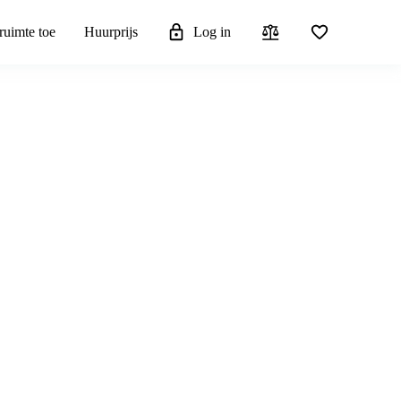
ruimte toe
Huurprijs
Log in