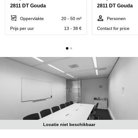
Bodegraven-
2811 DT Gouda
2811 DT Gouda
Hengelo
Reeuwijk
Hilversum
Business
Oppervlakte
20 - 50 m²
Personen
center
Hoofddorp
Prijs per uur
13 - 38 €
Contact for price
Arnhem
Deventer
Business
center
Rotterdam
Amsterdam
Westpoort
Tiel
Business
Tilburg
center
Hilversum
Zwolle
Business
Amsterdam
center
Westpoort
Den
Haag
Coworking
space
Locatie niet beschikbaar
Breda
Coworking