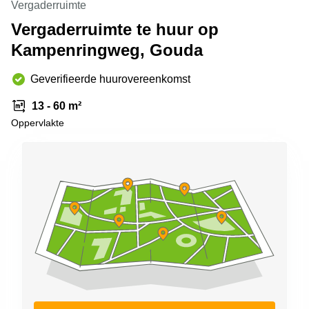
Vergaderruimte
Arnhem
Vergaderruimte te huur op
Kantoorruimte
Kampenringweg, Gouda
in Arnhem
Coworking
Geverifieerde huurovereenkomst
space
Hilversum
13 - 60 m²
Coworking
Oppervlakte
space
Zwolle
Coworking
Haarlem
Kantoor
Huren
in
Hengelo
Bedrijfsruimte
Huren in
Nijmegen