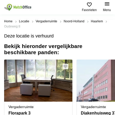
Favorieten
Menu
Huren / Verhuren
Home
Locatie
Vergaderruimte
Noord-Holland
Haarlem
Oudeweg 8
Help
Productpagina's
Populaire
Populaire
Deze locatie is verhuurd
Steden
zoekopdrachten
Kantoorruimten
Bekijk hieronder vergelijkbare
Over ons
Alkmaar
Kantoorruimte
beschikbare panden:
Business
in Breda
Centers
Amsterdam
Voeg je kantoorruimte toe
Oost
Kantoor
Flexplekken
huren
Amsterdam
Bergen
Huurprijs
Coworking
Westpoort
op
Spaces
Zoom
Bergen
Log in
Vergaderruimten
op
Kantoor
Zoom
huren
Virtueel
Tiel
Kantoor
Amersfoort
Vergaderruimte
Vergaderruimte
Kantoor
Bedrijfsruimte
Breda
huren
Florapark 3
Diakenhuisweg 3