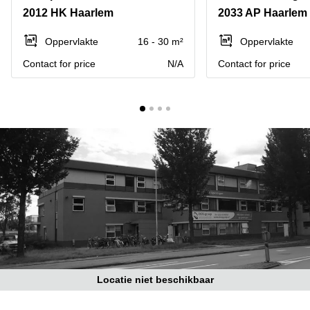
Bodegraven-
2012 HK Haarlem
2033 AP Haarlem
Hengelo
Reeuwijk
Hilversum
Business
Oppervlakte
16 - 30 m²
Oppervlakte
center
Hoofddorp
Contact for price
N/A
Contact for price
Arnhem
Deventer
Business
center
Rotterdam
Amsterdam
Westpoort
Tiel
Business
Tilburg
center
Hilversum
Zwolle
Business
Amsterdam
center
Westpoort
Den
Haag
Coworking
space
Locatie niet beschikbaar
Breda
Coworking