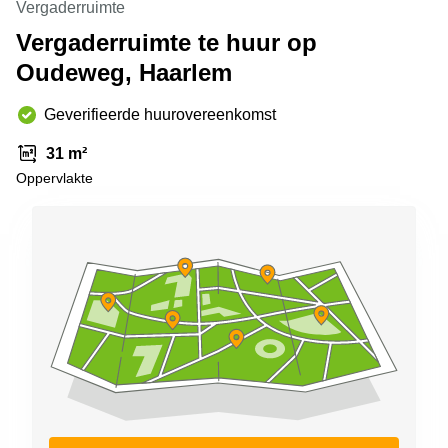
Vergaderruimte
Arnhem
Vergaderruimte te huur op
Kantoorruimte
Oudeweg, Haarlem
in Arnhem
Coworking
Geverifieerde huurovereenkomst
space
Hilversum
31 m²
Coworking
Oppervlakte
space
Zwolle
Coworking
Haarlem
Kantoor
Huren
in
Hengelo
Bedrijfsruimte
Huren in
Nijmegen