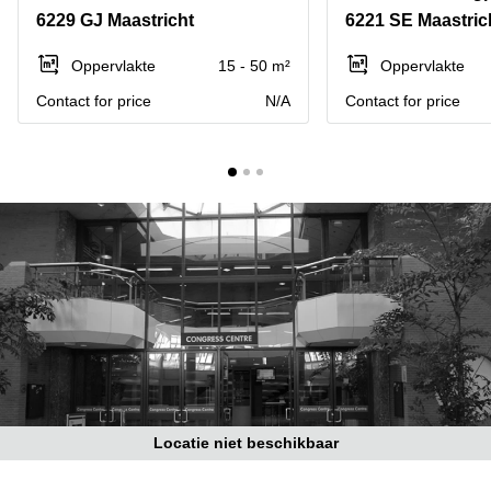
Bodegraven-
6229 GJ Maastricht
6221 SE Maastric
Hengelo
Reeuwijk
Hilversum
Business
Oppervlakte
15 - 50 m²
Oppervlakte
center
Hoofddorp
Contact for price
N/A
Contact for price
Arnhem
Deventer
Business
center
Rotterdam
Amsterdam
Westpoort
Tiel
Business
Tilburg
center
Hilversum
Zwolle
Business
Amsterdam
center
Westpoort
Den
Haag
Coworking
space
Locatie niet beschikbaar
Breda
Coworking