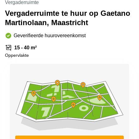
Vergaderruimte
Arnhem
Vergaderruimte te huur op Gaetano
Kantoorruimte
Martinolaan, Maastricht
in Arnhem
Coworking
Geverifieerde huurovereenkomst
space
Hilversum
15 - 40 m²
Coworking
Oppervlakte
space
Zwolle
Coworking
Haarlem
Kantoor
Huren
in
Hengelo
Bedrijfsruimte
Huren in
Nijmegen