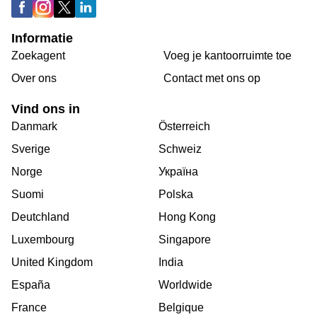
Informatie
Zoekagent
Voeg je kantoorruimte toe
Over ons
Сontact met ons op
Vind ons in
Danmark
Österreich
Sverige
Schweiz
Norge
Україна
Suomi
Polska
Deutchland
Hong Kong
Luxembourg
Singapore
United Kingdom
India
España
Worldwide
France
Belgique