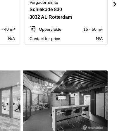
Vergaderruimte
Vergad
Schiekade 830
3032 AL Rotterdam
2903 
 - 40 m²
Oppervlakte
16 - 50 m²
Op
N/A
Contact for price
N/A
Contact