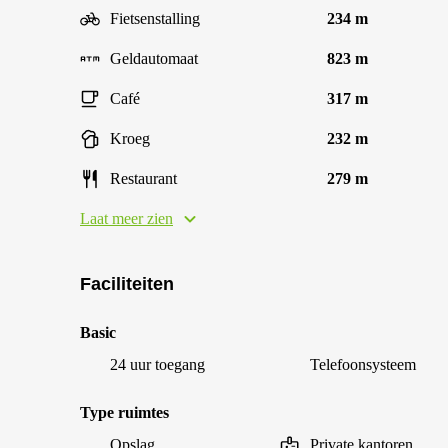
Fietsenstalling
234 m
Geldautomaat
823 m
Café
317 m
Kroeg
232 m
Restaurant
279 m
Laat meer zien
Faciliteiten
Basic
24 uur toegang
Telefoonsysteem
Type ruimtes
Opslag
Private kantoren