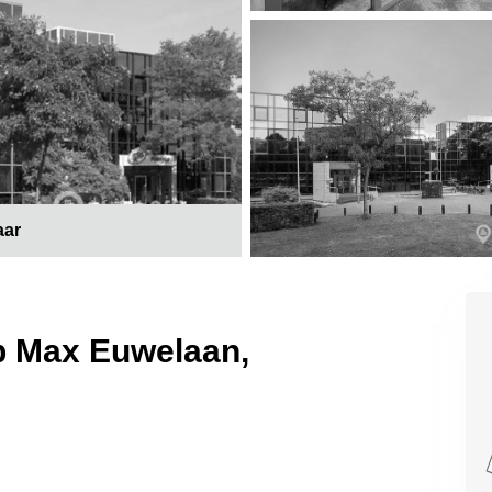
aar
p Max Euwelaan,