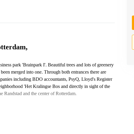
otterdam,
iness park 'Brainpark I'. Beautiful trees and lots of greenery
e been merged into one. Through both entrances there are
Companies including BDO accountants, PsyQ, Lloyd's Register
neighborhood 'Het Kralingse Bos and directly in sight of the
the Randstad and the center of Rotterdam.