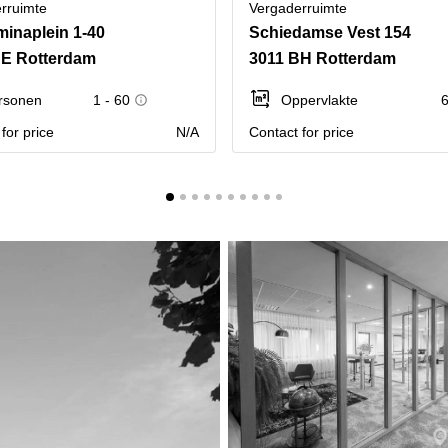
rruimte
Vergaderruimte
minaplein 1-40
Schiedamse Vest 154
DE Rotterdam
3011 BH Rotterdam
rsonen
1 - 60
Oppervlakte
6
for price
N/A
Contact for price