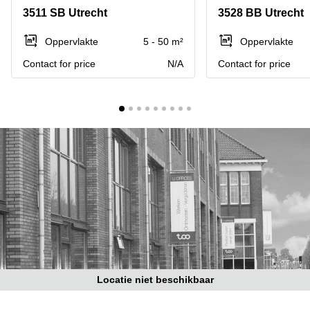
Bodegraven-
3511 SB Utrecht
3528 BB Utrecht
Hengelo
Reeuwijk
Hilversum
Business
Oppervlakte
5 - 50 m²
Oppervlakte
center
Hoofddorp
Contact for price
N/A
Contact for price
Arnhem
Deventer
Business
center
Rotterdam
Amsterdam
Westpoort
Tiel
Business
Tilburg
center
Hilversum
Zwolle
Business
Amsterdam
center
Westpoort
Den
Haag
Coworking
space
Locatie niet beschikbaar
Breda
Coworking