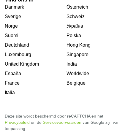
Danmark
Österreich
Sverige
Schweiz
Norge
Україна
Suomi
Polska
Deutchland
Hong Kong
Luxembourg
Singapore
United Kingdom
India
España
Worldwide
France
Belgique
Italia
Deze site wordt beschermd door reCAPTCHA en het
Privacybeleid
en de
Servicevoorwaarden
van Google zijn van
toepassing.