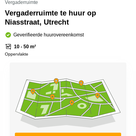
Vergaderruimte
Arnhem
Vergaderruimte te huur op
Kantoorruimte
Niasstraat, Utrecht
in Arnhem
Coworking
Geverifieerde huurovereenkomst
space
Hilversum
10 - 50 m²
Coworking
Oppervlakte
space
Zwolle
Coworking
Haarlem
Kantoor
Huren
in
Hengelo
Bedrijfsruimte
Huren in
Nijmegen