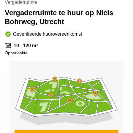
Vergaderruimte
Arnhem
Vergaderruimte te huur op Niels
Kantoorruimte
Bohrweg, Utrecht
in Arnhem
Coworking
Geverifieerde huurovereenkomst
space
Hilversum
10 - 120 m²
Coworking
Oppervlakte
space
Zwolle
Coworking
Haarlem
Kantoor
Huren
in
Hengelo
Bedrijfsruimte
Huren in
Nijmegen