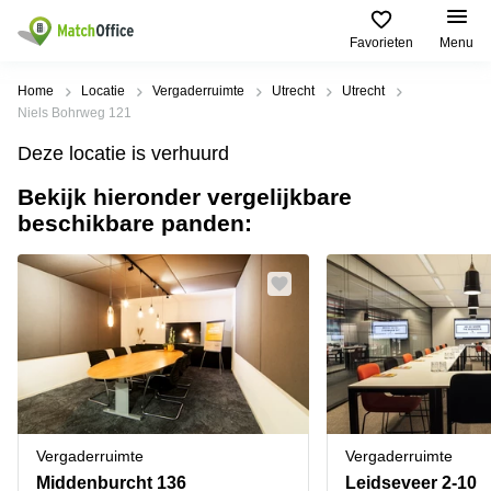
Favorieten
Menu
Huren / Verhuren
Home
Locatie
Vergaderruimte
Utrecht
Utrecht
Niels Bohrweg 121
Help
Productpagina's
Populaire
Populaire
Deze locatie is verhuurd
Steden
zoekopdrachten
Kantoorruimten
Bekijk hieronder vergelijkbare
Over ons
Alkmaar
Kantoorruimte
beschikbare panden:
Business
in Breda
Centers
Amsterdam
Voeg je kantoorruimte toe
Oost
Kantoor
Flexplekken
huren
Amsterdam
Bergen
Huurprijs
Coworking
Westpoort
op
Spaces
Zoom
Bergen
Log in
Vergaderruimten
op
Kantoor
Zoom
huren
Virtueel
Tiel
Kantoor
Amersfoort
Vergaderruimte
Vergaderruimte
Kantoor
Bedrijfsruimte
Breda
huren
Middenburcht 136
Leidseveer 2-10