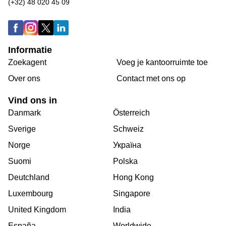
(+32) 48 020 45 09
Informatie
Zoekagent
Voeg je kantoorruimte toe
Over ons
Сontact met ons op
Vind ons in
Danmark
Österreich
Sverige
Schweiz
Norge
Україна
Suomi
Polska
Deutchland
Hong Kong
Luxembourg
Singapore
United Kingdom
India
España
Worldwide