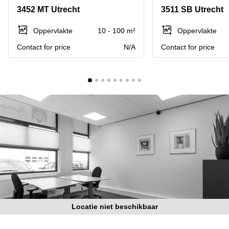
Bodegraven-
3452 MT Utrecht
3511 SB Utrecht
Hengelo
Reeuwijk
Hilversum
Business
Oppervlakte
10 - 100 m²
Oppervlakte
center
Hoofddorp
Contact for price
N/A
Contact for price
Arnhem
Deventer
Business
center
Rotterdam
Amsterdam
Westpoort
Tiel
Business
Tilburg
center
Hilversum
Zwolle
Business
Amsterdam
center
Westpoort
Den
Haag
Coworking
space
Locatie niet beschikbaar
Breda
Coworking