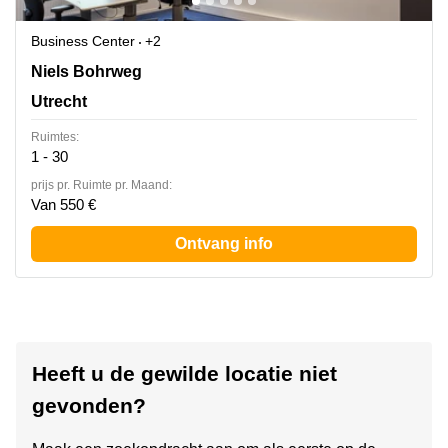
Business Center
+2
Niels Bohrweg 121, Utrecht
Niels Bohrweg
Utrecht
Ruimtes:
1 - 30
prijs pr. Ruimte pr. Maand:
Van 550 €
Ontvang info
Heeft u de gewilde locatie niet
gevonden?