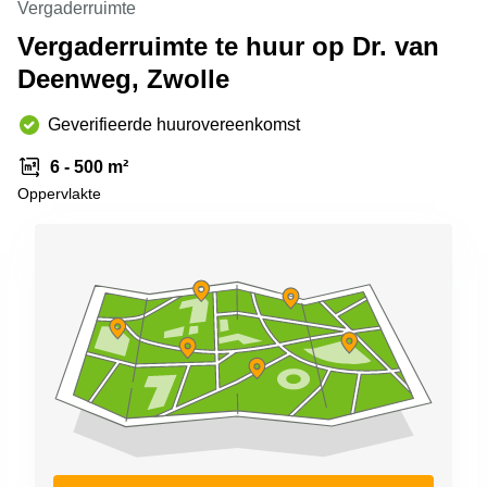
Vergaderruimte
Arnhem
Vergaderruimte te huur op Dr. van
Kantoorruimte
Deenweg, Zwolle
in Arnhem
Coworking
Geverifieerde huurovereenkomst
space
Hilversum
6 - 500 m²
Coworking
Oppervlakte
space
Zwolle
Coworking
Haarlem
Kantoor
Huren
in
Hengelo
Bedrijfsruimte
Huren in
Nijmegen