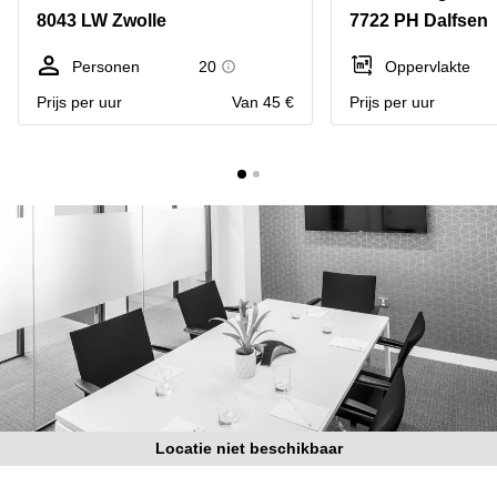
Bodegraven-
8043 LW Zwolle
7722 PH Dalfsen
Hengelo
Reeuwijk
Hilversum
Business
Personen
20
Oppervlakte
center
Hoofddorp
Prijs per uur
Van 45 €
Prijs per uur
Arnhem
Deventer
Business
center
Rotterdam
Amsterdam
Westpoort
Tiel
Business
Tilburg
center
Hilversum
Zwolle
Business
Amsterdam
center
Westpoort
Den
Haag
Coworking
space
Locatie niet beschikbaar
Breda
Coworking