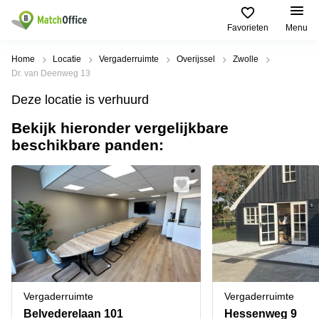
Favorieten
Menu
Huren / Verhuren
Home
Locatie
Vergaderruimte
Overijssel
Zwolle
Dr. van Deenweg 13
Help
Productpagina's
Populaire
Populaire
Deze locatie is verhuurd
Steden
zoekopdrachten
Kantoorruimten
Bekijk hieronder vergelijkbare
Over ons
Alkmaar
Kantoorruimte
beschikbare panden:
Business
in Breda
Centers
Amsterdam
Voeg je kantoorruimte toe
Oost
Kantoor
Flexplekken
huren
Amsterdam
Bergen
Huurprijs
Coworking
Westpoort
op
Spaces
Zoom
Bergen
Log in
Vergaderruimten
op
Kantoor
Zoom
huren
Virtueel
Tiel
Kantoor
Amersfoort
Vergaderruimte
Vergaderruimte
Kantoor
Bedrijfsruimte
Breda
huren
Belvederelaan 101
Hessenweg 9