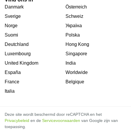
Danmark
Österreich
Sverige
Schweiz
Norge
Україна
Suomi
Polska
Deutchland
Hong Kong
Luxembourg
Singapore
United Kingdom
India
España
Worldwide
France
Belgique
Italia
Deze site wordt beschermd door reCAPTCHA en het
Privacybeleid
en de
Servicevoorwaarden
van Google zijn van
toepassing.