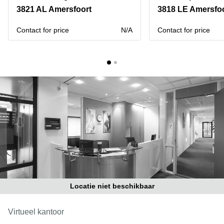
Bodegraven-
3821 AL Amersfoort
3818 LE Amersfo
Hengelo
Reeuwijk
Hilversum
Business
Contact for price
N/A
Contact for price
center
Hoofddorp
Arnhem
Deventer
Business
center
Rotterdam
Amsterdam
Westpoort
Tiel
Business
Tilburg
center
Hilversum
Zwolle
Business
Amsterdam
center
Westpoort
Den
Haag
Locatie niet beschikbaar
Coworking
space
Breda
Virtueel kantoor
Coworking