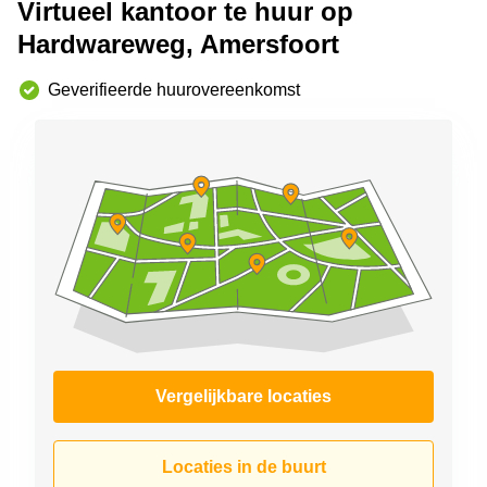
Virtueel kantoor te huur op
Arnhem
Hardwareweg, Amersfoort
Kantoorruimte
in Arnhem
Geverifieerde huurovereenkomst
Coworking
space
Hilversum
Coworking
space
Zwolle
Coworking
Haarlem
Kantoor
Huren
in
Hengelo
Vergelijkbare locaties
Bedrijfsruimte
Huren in
Nijmegen
Locaties in de buurt