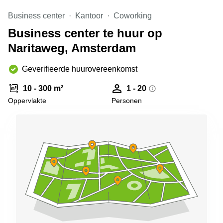
Arnhem
Business center
Kantoor
Coworking
Kantoorruimte
Business center te huur op
in Arnhem
Naritaweg, Amsterdam
Coworking
space
Hilversum
Geverifieerde huurovereenkomst
Coworking
10 - 300 m²
1 - 20
space
Oppervlakte
Personen
Zwolle
Coworking
Haarlem
Kantoor
Huren
in
Hengelo
Bedrijfsruimte
Huren in
Nijmegen