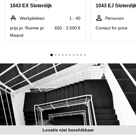
Bodegraven-
1043 EX Sloterdijk
1043 EJ Sloterdij
Hengelo
Reeuwijk
Hilversum
Business
Werkplekken
1 - 40
Personen
center
Hoofddorp
prijs pr. Ruimte pr.
650 - 3.500 €
Contact for price
Arnhem
Maand
Deventer
Business
center
Rotterdam
Amsterdam
Westpoort
Tiel
Business
Tilburg
center
Hilversum
Zwolle
Business
Amsterdam
center
Westpoort
Den
Haag
Coworking
space
Breda
Locatie niet beschikbaar
Coworking