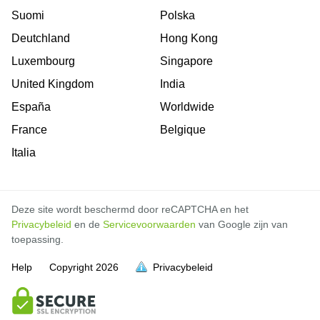
Suomi
Polska
Deutchland
Hong Kong
Luxembourg
Singapore
United Kingdom
India
España
Worldwide
France
Belgique
Italia
Deze site wordt beschermd door reCAPTCHA en het
Privacybeleid
en de
Servicevoorwaarden
van Google zijn van
toepassing.
Help
Copyright
2026
Privacybeleid
vol is
vol is
vol is
vol is
vol is
vol is
vol is
vol is
vol is
vol is