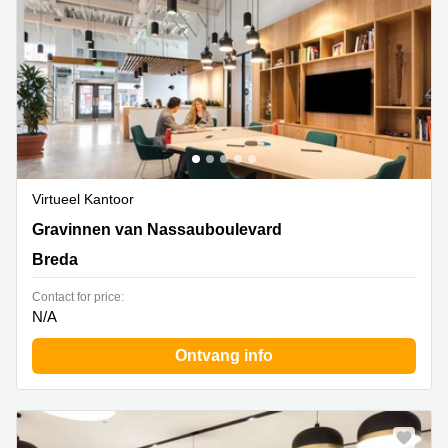
Virtueel Kantoor
Gravinnen van Nassauboulevard 4, Breda
Gravinnen van Nassauboulevard
Breda
Contact for price:
N/A
Ontvang info