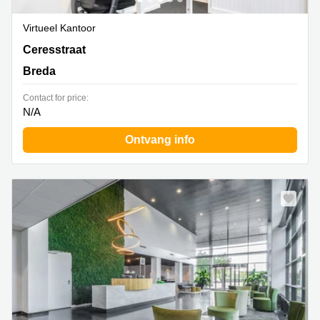
Virtueel Kantoor
Ceresstraat 1,Ceresstraat 1, Breda
Ceresstraat
Breda
Contact for price:
N/A
Ontvang info