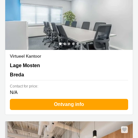
Virtueel Kantoor
Lage Mosten 49-63, Breda
Lage Mosten
Breda
Contact for price:
N/A
Ontvang info