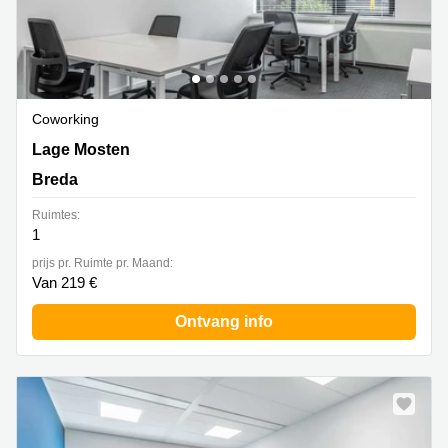
Coworking
Lage Mosten 49-63, Breda
Lage Mosten
Breda
Ruimtes:
1
prijs pr. Ruimte pr. Maand:
Van 219 €
Ontvang info