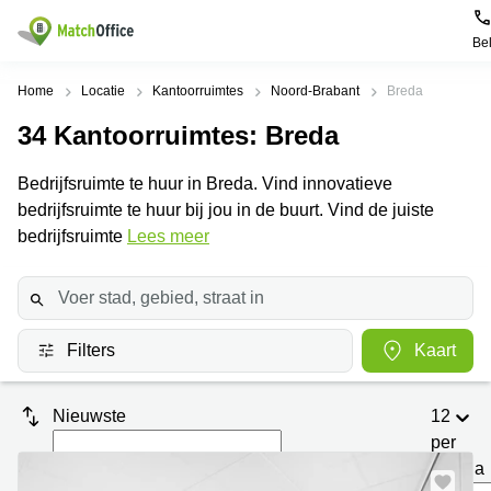
Be
Huren / Verhuren
Home
Locatie
Kantoorruimtes
Noord-Brabant
Breda
34
Kantoorruimtes
: Breda
Help
Productpagina's
Populaire
Populaire
Steden
zoekopdrachten
Bedrijfsruimte te huur in Breda. Vind innovatieve
Kantoorruimten
Over ons
bedrijfsruimte te huur bij jou in de buurt. Vind de juiste
Alkmaar
Kantoorruimte
Business
in Breda
bedrijfsruimte
Lees meer
Centers
Amsterdam
Voeg je kantoorruimte toe
Oost
Kantoor
Flexplekken
huren
Amsterdam
Bergen
Huurprijs
Coworking
Westpoort
op
Spaces
Zoom
Filters
Kaart
Bergen
Log in
Vergaderruimten
op
Kantoor
Zoom
huren
Virtueel
Nieuwste
12
Tiel
Kantoor
Amersfoort
per
Kantoor
pagina
Bedrijfsruimte
Breda
huren