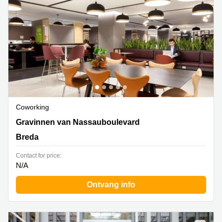
Coworking
Gravinnen van Nassauboulevard 4, Breda
Gravinnen van Nassauboulevard
Breda
Contact for price:
N/A
Ontvang info