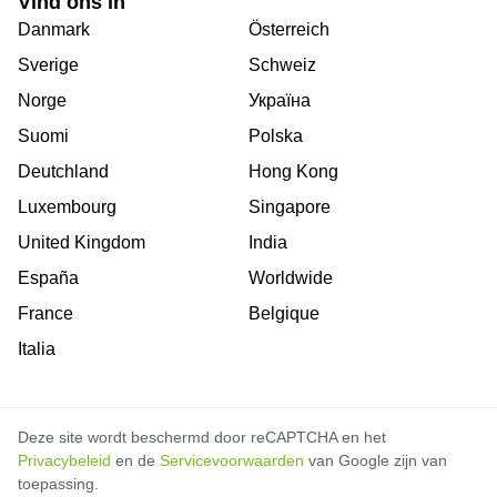
Vind ons in
Danmark
Österreich
Sverige
Schweiz
Norge
Україна
Suomi
Polska
Deutchland
Hong Kong
Luxembourg
Singapore
United Kingdom
India
España
Worldwide
France
Belgique
Italia
Deze site wordt beschermd door reCAPTCHA en het
Privacybeleid
en de
Servicevoorwaarden
van Google zijn van
toepassing.