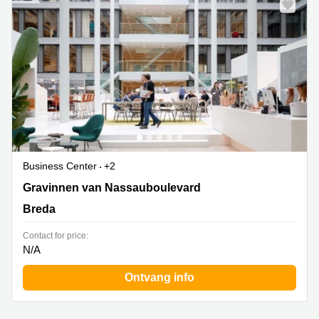
Business Center
+2
Gravinnen van Nassauboulevard 4, Breda
Gravinnen van Nassauboulevard
Breda
Contact for price:
N/A
Ontvang info