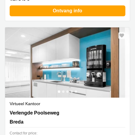
Ontvang info
Virtueel Kantoor
Verlengde Poolseweg 16, Breda
Verlengde Poolseweg
Breda
Contact for price: