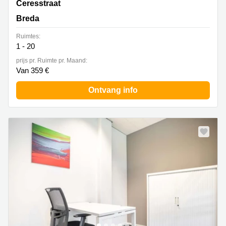
Ceresstraat 1,Ceresstraat 1, Breda
Ceresstraat
Breda
Ruimtes:
1 - 20
prijs pr. Ruimte pr. Maand:
Van 359 €
Ontvang info