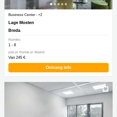
Business Center
+2
Lage Mosten 49-63, Breda
Lage Mosten
Breda
Ruimtes:
1 - 8
prijs pr. Ruimte pr. Maand:
Van 245 €
Ontvang info