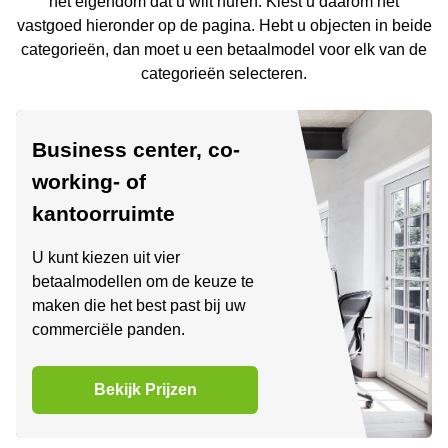
het eigendom dat u wilt huren. Kiest u daarom het
Arnhem
vastgoed hieronder op de pagina. Hebt u objecten in beide
Kantoorruimte
categorieën, dan moet u een betaalmodel voor elk van de
in Arnhem
categorieën selecteren.
Coworking
space
Hilversum
Business center, co-
Coworking
working- of
space
Zwolle
kantoorruimte
Coworking
U kunt kiezen uit vier
Haarlem
betaalmodellen om de keuze te
Kantoor
maken die het best past bij uw
Huren
in
commerciële panden.
Hengelo
Bedrijfsruimte
Bekijk Prijzen
Huren in
Nijmegen