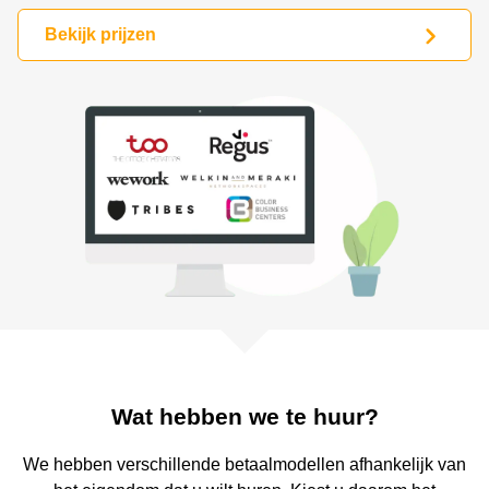
Bodegraven-
Hengelo
Reeuwijk
Bekijk prijzen
Hilversum
Business
center
Hoofddorp
Arnhem
Deventer
Business
center
Rotterdam
Amsterdam
Westpoort
Tiel
Business
Tilburg
center
Hilversum
Zwolle
Business
Amsterdam
center
Westpoort
Den
Haag
Coworking
Wat hebben we te huur?
space
Breda
We hebben verschillende betaalmodellen afhankelijk van
Coworking