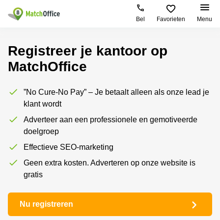
Bel
Favorieten
Menu
Huren / Verhuren
Registreer je kantoor op
MatchOffice
Help
Productpagina's
Populaire
Populaire
Steden
zoekopdrachten
Kantoorruimten
Over ons
”No Cure-No Pay” – Je betaalt alleen als onze lead je
Alkmaar
Kantoorruimte
Business
in Breda
klant wordt
Centers
Amsterdam
Voeg je kantoorruimte toe
Oost
Kantoor
Adverteer aan een professionele en gemotiveerde
Flexplekken
huren
doelgroep
Amsterdam
Bergen
Huurprijs
Coworking
Westpoort
op
Effectieve SEO-marketing
Spaces
Zoom
Bergen
Geen extra kosten. Adverteren op onze website is
Log in
Vergaderruimten
op
Kantoor
gratis
Zoom
huren
Virtueel
Tiel
Kantoor
Amersfoort
Nu registreren
Kantoor
Bedrijfsruimte
Breda
huren