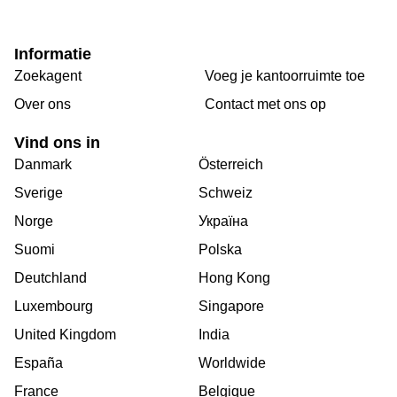
Informatie
Zoekagent
Voeg je kantoorruimte toe
Over ons
Сontact met ons op
Vind ons in
Danmark
Österreich
Sverige
Schweiz
Norge
Україна
Suomi
Polska
Deutchland
Hong Kong
Luxembourg
Singapore
United Kingdom
India
España
Worldwide
France
Belgique