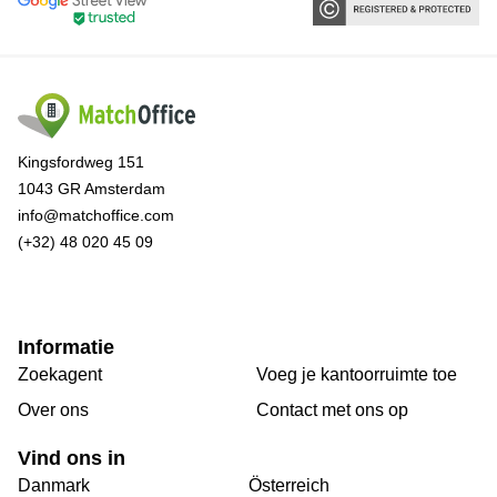
Arnhem
Kantoorruimte
in Arnhem
Coworking
space
Hilversum
Kingsfordweg 151
1043 GR Amsterdam
Coworking
space
info@matchoffice.com
Zwolle
(+32) 48 020 45 09
Coworking
Haarlem
Kantoor
Informatie
Huren
in
Zoekagent
Voeg je kantoorruimte toe
Hengelo
Over ons
Сontact met ons op
Bedrijfsruimte
Huren in
Vind ons in
Nijmegen
Danmark
Österreich