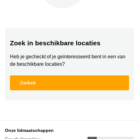
Bodegraven-
Hengelo
Reeuwijk
Hilversum
Business
center
Hoofddorp
Arnhem
Deventer
Business
Zoek in beschikbare locaties
center
Rotterdam
Amsterdam
Heb je gecheckt of je geïnteresseerd bent in een van
Westpoort
Tiel
de beschikbare locaties?
Business
Tilburg
center
Hilversum
Zwolle
Zoeken
Business
Amsterdam
center
Westpoort
Den
Haag
Coworking
space
Breda
Onze lidmaatschappen
Coworking