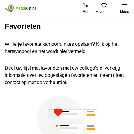
Bel
Favorieten
Menu
Huren / Verhuren
Favorieten
Help
Productpagina's
Populaire
Populaire
Wil je je favoriete kantoorruimtes opslaan? Klik op het
Steden
zoekopdrachten
hartsymbool en het wordt hier vermeld.
Kantoorruimten
Over ons
Alkmaar
Kantoorruimte
Business
in Breda
Centers
Amsterdam
Deel uw lijst met favorieten met uw collega's of verkrijg
Voeg je kantoorruimte toe
Oost
Kantoor
informatie over uw opgeslagen favorieten en neem direct
Flexplekken
huren
contact op met de verhuurder.
Amsterdam
Bergen
Huurprijs
Coworking
Westpoort
op
Spaces
Zoom
Bergen
Log in
Vergaderruimten
op
Kantoor
Zoom
huren
Virtueel
Tiel
Kantoor
Amersfoort
Kantoor
Bedrijfsruimte
Breda
huren