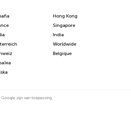
paña
Hong Kong
ance
Singapore
lia
India
terreich
Worldwide
hweiz
Belgique
раїна
lska
 Google zijn van toepassing.