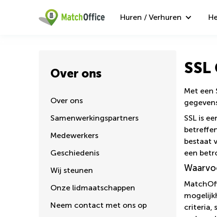
Huren / Verhuren
He
SSL 
Over ons
Met een 
Over ons
gegevens
Samenwerkingspartners
SSL is ee
betreffe
Medewerkers
bestaat v
Geschiedenis
een betr
Waarvoo
Wij steunen
MatchOff
Onze lidmaatschappen
mogelijk
Neem contact met ons op
criteria