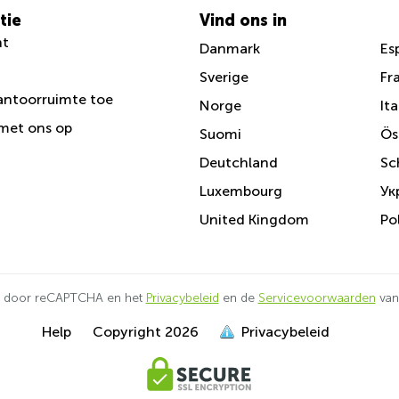
tie
Vind ons in
nt
Danmark
Es
Sverige
Fr
antoorruimte toe
Norge
Ita
met ons op
Suomi
Ös
Deutchland
Sc
Luxembourg
Ук
United Kingdom
Po
d door reCAPTCHA en het
Privacybeleid
en de
Servicevoorwaarden
van
Help
Copyright
2026
Privacybeleid