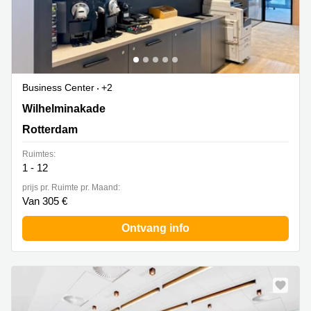
Business Center
+2
Wilhelminakade 173, Rotterdam
Wilhelminakade
Rotterdam
Ruimtes:
1 - 12
prijs pr. Ruimte pr. Maand:
Van 305 €
Ontvang info