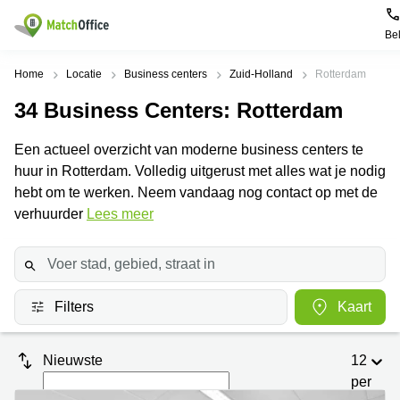
Be
Huren / Verhuren
Home
Locatie
Business centers
Zuid-Holland
Rotterdam
34
Business Centers
: Rotterdam
Help
Productpagina's
Populaire
Populaire
Steden
zoekopdrachten
Een actueel overzicht van moderne business centers te
Kantoorruimten
Over ons
huur in Rotterdam. Volledig uitgerust met alles wat je nodig
Alkmaar
Kantoorruimte
Business
in Breda
hebt om te werken. Neem vandaag nog contact op met de
Centers
Amsterdam
Voeg je kantoorruimte toe
verhuurder
Lees meer
Oost
Kantoor
Flexplekken
huren
Amsterdam
Bergen
Huurprijs
Coworking
Westpoort
op
Spaces
Zoom
Bergen
Log in
Filters
Kaart
Vergaderruimten
op
Kantoor
Zoom
huren
Virtueel
Tiel
Kantoor
Amersfoort
Nieuwste
12
Kantoor
per
Bedrijfsruimte
Breda
huren