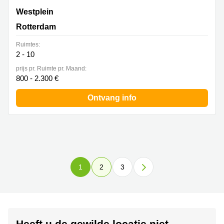
Westplein 12, Rotterdam
Westplein
Rotterdam
Ruimtes:
2 - 10
prijs pr. Ruimte pr. Maand:
800 - 2.300 €
Ontvang info
1
2
3
Heeft u de gewilde locatie niet