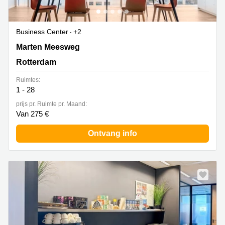
Business Center
+2
Marten Meesweg 25-G, Rotterdam
Marten Meesweg
Rotterdam
Ruimtes:
1 - 28
prijs pr. Ruimte pr. Maand:
Van 275 €
Ontvang info