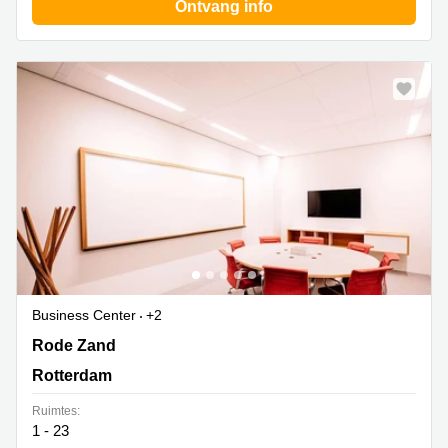
Ontvang info
Business Center
+2
Rode Zand 80,4th Floor, Rotterdam
Rode Zand
Rotterdam
Ruimtes:
1 - 23