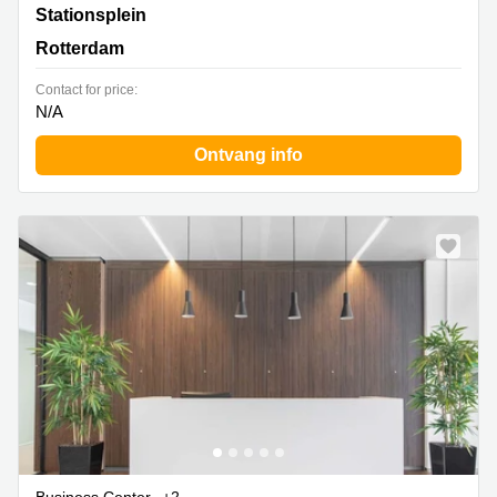
Stationsplein 18 - A,Perron 2, Rotterdam
Stationsplein
Rotterdam
Contact for price:
N/A
Ontvang info