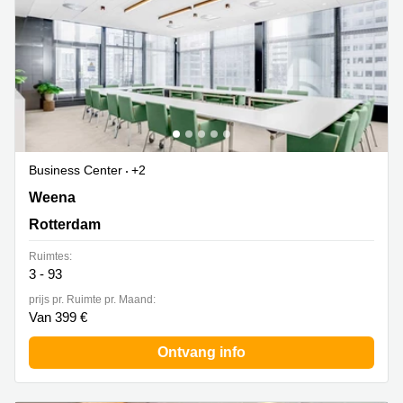
Business Center
+2
Weena 505, Rotterdam
Weena
Rotterdam
Ruimtes:
3 - 93
prijs pr. Ruimte pr. Maand:
Van 399 €
Ontvang info