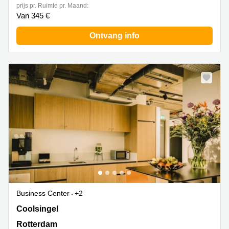
prijs pr. Ruimte pr. Maand:
Van 345 €
Ontvang info
Business Center
+2
Coolsingel 65,verdieping 5-8, Rotterdam
Coolsingel
Rotterdam