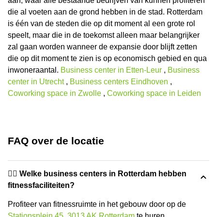
aan, waar alle bestaande bedrijven van kunnen profiteren
die al voeten aan de grond hebben in de stad. Rotterdam
is één van de steden die op dit moment al een grote rol
speelt, maar die in de toekomst alleen maar belangrijker
zal gaan worden wanneer de expansie door blijft zetten
die op dit moment te zien is op economisch gebied en qua
inwoneraantal.
Business center in Etten-Leur
,
Business
center in Utrecht
,
Business centers Eindhoven
,
Coworking space in Zwolle
,
Coworking space in Leiden
FAQ over de locatie
🏋️‍♂️ Welke business centers in Rotterdam hebben
fitnessfaciliteiten?
Profiteer van fitnessruimte in het gebouw door op de
Stationsplein 45, 3013 AK Rotterdam
te huren.