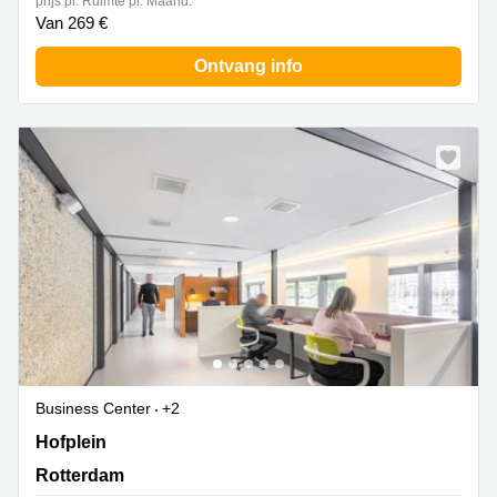
prijs pr. Ruimte pr. Maand:
Van 269 €
Ontvang info
Business Center
+2
Hofplein 20, Rotterdam
Hofplein
Rotterdam