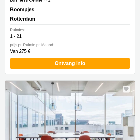
Business Center
+2
Boompjes 40, Rotterdam
Boompjes
Rotterdam
Ruimtes:
1 - 21
prijs pr. Ruimte pr. Maand:
Van 275 €
Ontvang info