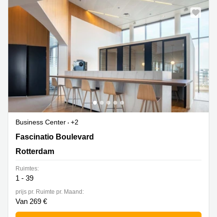
Business Center
+2
Fascinatio Boulevard 216-220,Rotterdam The Mark,
Fascinatio Boulevard
Rotterdam
Rotterdam
Ruimtes:
1 - 39
prijs pr. Ruimte pr. Maand:
Van 269 €