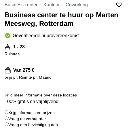
Bodegraven-
Business center
Kantoor
Coworking
Hengelo
Reeuwijk
Business center te huur op Marten
Hilversum
Business
Meesweg, Rotterdam
center
Hoofddorp
Arnhem
Deventer
Geverifieerde huurovereenkomst
Business
center
Rotterdam
1 - 28
Amsterdam
Westpoort
Ruimtes
Tiel
Business
Tilburg
center
Van 275 €
Hilversum
Zwolle
prijs pr. Ruimte pr. Maand
Business
Amsterdam
center
Westpoort
+ 9 foto's
Den
Krijg meer informatie over deze locaties
Haag
100% gratis en vrijblijvend
Coworking
Krijg informatie en prijzen
space
Breda
Vraag de verhuurder
Vraag een bezichtiging aan
Coworking