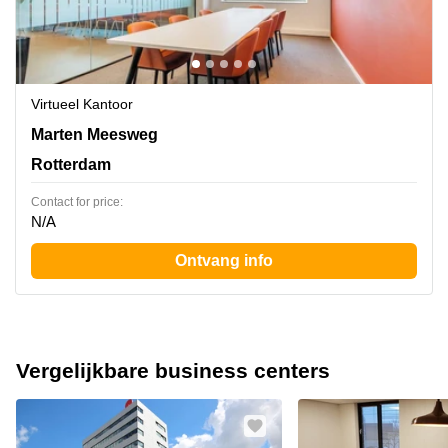
Virtueel Kantoor
Marten Meesweg 25-G, Rotterdam
Marten Meesweg
Rotterdam
Contact for price:
N/A
Ontvang info
Vergelijkbare business centers