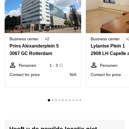
Business center
+2
Business center
+
Prins Alexanderplein 5
Lylantse Plein 1
3067 GC Rotterdam
Personen
1 - 3
Personen
Contact for price
N/A
Contact for price
Heeft u de gewilde locatie niet