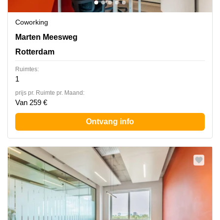
Coworking
Marten Meesweg 25-G, Rotterdam
Marten Meesweg
Rotterdam
Ruimtes:
1
prijs pr. Ruimte pr. Maand:
Van 259 €
Ontvang info