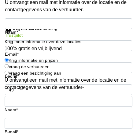
U ontvangt een mail met informatie over de locatie en de
Arnhem
contactgegevens van de verhuurder-
Kantoorruimte
in Arnhem
Krijg informatie en prijzen
Gegevensbescherming
Coworking
Naam*
Trustpilot
space
Krijg meer informatie over deze locaties
Hilversum
100% gratis en vrijblijvend
Coworking
E-mail*
space
Krijg informatie en prijzen
Zwolle
Vraag de verhuurder
Vraag een bezichtiging aan
Coworking
Bedrijf*
Haarlem
U ontvangt een mail met informatie over de locatie en de
contactgegevens van de verhuurder-
Kantoor
Huren
Telefoonnummer*
in
Hengelo
Naam*
Bedrijfsruimte
Huren in
Uw vraag (optioneel)
Nijmegen
E-mail*