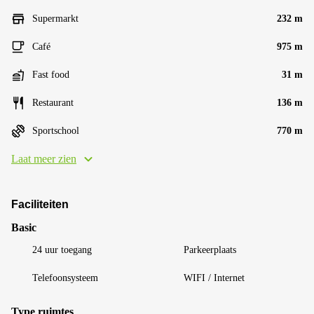
Supermarkt
232 m
Café
975 m
Fast food
31 m
Restaurant
136 m
Sportschool
770 m
Laat meer zien
Faciliteiten
Basic
24 uur toegang
Parkeerplaats
Telefoonsysteem
WIFI / Internet
Type ruimtes