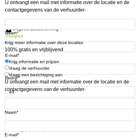
U ontvangt een mail met informatie over de locatie en de
Arnhem
contactgegevens van de verhuurder-
Kantoorruimte
in Arnhem
Krijg informatie en prijzen
Gegevensbescherming
Coworking
Naam*
Trustpilot
space
Krijg meer informatie over deze locaties
Hilversum
100% gratis en vrijblijvend
Coworking
E-mail*
space
Krijg informatie en prijzen
Zwolle
Vraag de verhuurder
Vraag een bezichtiging aan
Coworking
Bedrijf*
Haarlem
U ontvangt een mail met informatie over de locatie en de
contactgegevens van de verhuurder-
Kantoor
Huren
Telefoonnummer*
in
Hengelo
Naam*
Bedrijfsruimte
Huren in
Uw vraag (optioneel)
Nijmegen
E-mail*