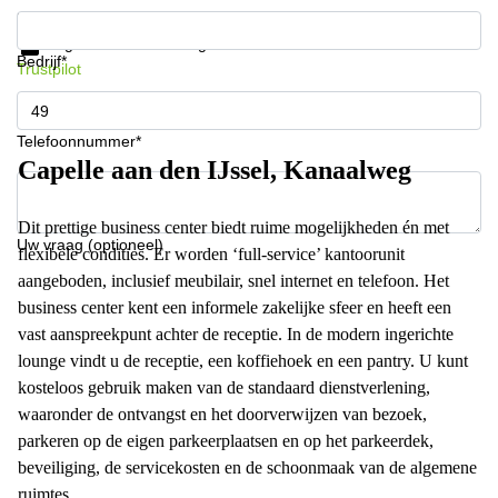
Krijg informatie en prijzen
Gegevensbescherming
Bedrijf*
Trustpilot
Telefoonnummer*
Capelle aan den IJssel, Kanaalweg
Dit prettige business center biedt ruime mogelijkheden én met
Uw vraag (optioneel)
flexibele condities. Er worden ‘full-service’ kantoorunit
aangeboden, inclusief meubilair, snel internet en telefoon. Het
business center kent een informele zakelijke sfeer en heeft een
vast aanspreekpunt achter de receptie. In de modern ingerichte
lounge vindt u de receptie, een koffiehoek en een pantry. U kunt
kosteloos gebruik maken van de standaard dienstverlening,
waaronder de ontvangst en het doorverwijzen van bezoek,
parkeren op de eigen parkeerplaatsen en op het parkeerdek,
beveiliging, de servicekosten en de schoonmaak van de algemene
ruimtes.