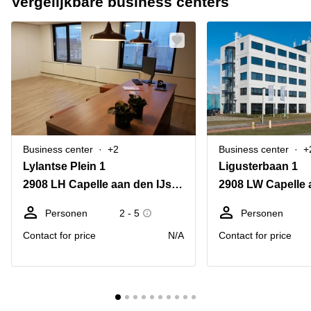
Vergelijkbare business centers
Business center
+2
Business center
+
Lylantse Plein 1
Ligusterbaan 1
2908 LH Capelle aan den IJssel
Personen
2 - 5
Personen
Contact for price
N/A
Contact for price