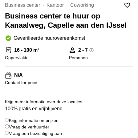
Bodegraven-
Business center
Kantoor
Coworking
Hengelo
Reeuwijk
Business center te huur op
Hilversum
Business
Kanaalweg, Capelle aan den IJssel
center
Hoofddorp
Arnhem
Deventer
Geverifieerde huurovereenkomst
Business
center
Rotterdam
16 - 100 m²
2 - 7
Amsterdam
Westpoort
Oppervlakte
Personen
Tiel
Business
Tilburg
center
N/A
Hilversum
Zwolle
Contact for price
Business
Amsterdam
center
Westpoort
+ 5 foto's
Den
Krijg meer informatie over deze locaties
Haag
100% gratis en vrijblijvend
Coworking
Krijg informatie en prijzen
space
Breda
Vraag de verhuurder
Vraag een bezichtiging aan
Coworking