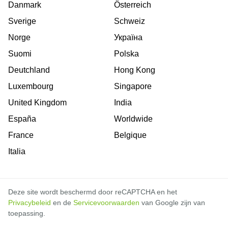
Danmark
Österreich
Sverige
Schweiz
Norge
Україна
Suomi
Polska
Deutchland
Hong Kong
Luxembourg
Singapore
United Kingdom
India
España
Worldwide
France
Belgique
Italia
Deze site wordt beschermd door reCAPTCHA en het
Privacybeleid
en de
Servicevoorwaarden
van Google zijn van
toepassing.