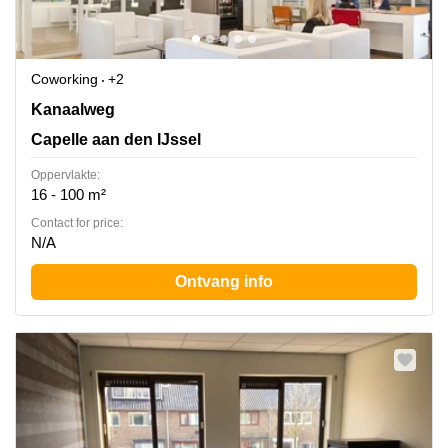
Coworking
+2
Kanaalweg 33-35, Capelle aan den IJssel, Capelle aan
Kanaalweg
den IJssel
Capelle aan den IJssel
Oppervlakte:
16 - 100 m²
Contact for price:
N/A
Ontvang info