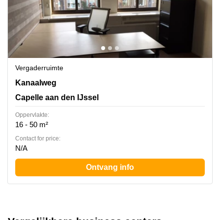
Vergaderruimte
Kanaalweg 33-35, Capelle aan den IJssel, Capelle aan
Kanaalweg
den IJssel
Capelle aan den IJssel
Oppervlakte:
16 - 50 m²
Contact for price:
N/A
Ontvang info