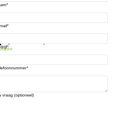
aam*
mail*
ijg informatie en prijzen
Gegevensbescherming
drijf*
ustpilot
lefoonnummer*
 vraag (optioneel)