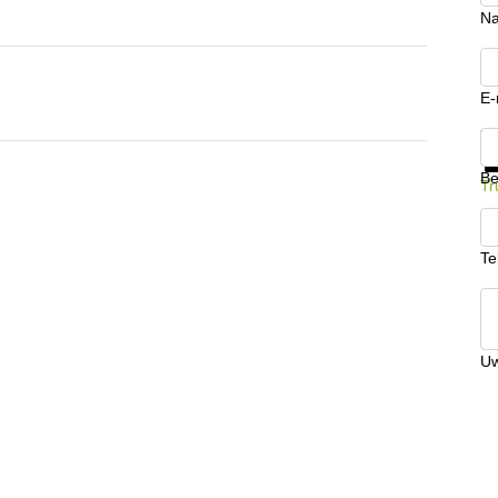
N
E-
Kr
Be
Tr
Te
Uw