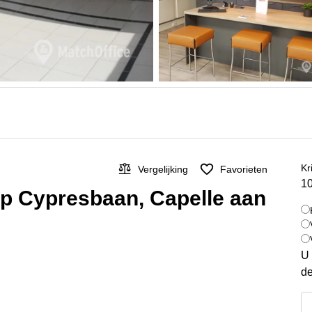
Kr
Vergelijking
Favorieten
10
op Cypresbaan, Capelle aan
U 
de