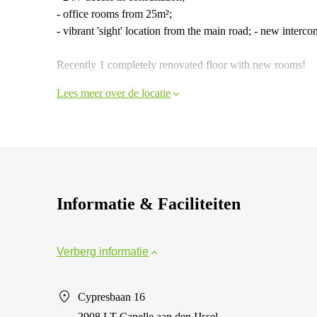
- office rooms from 25m²;
- vibrant 'sight' location from the main road; - new interco
Recently 1 completely renovated floor with new rooms!
Lees meer over de locatie
Informatie & Faciliteiten
Verberg informatie
Cypresbaan 16
2908 LT Capelle aan den IJssel