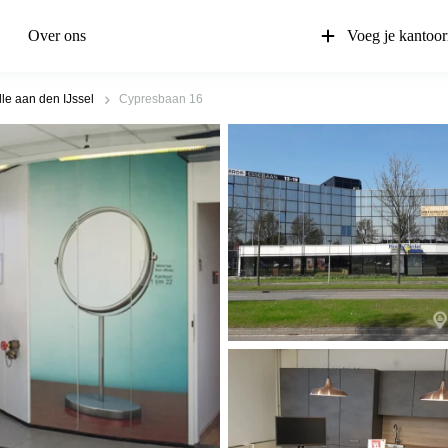
Over ons
Voeg je kantoor
le aan den IJssel
Cypresbaan 16