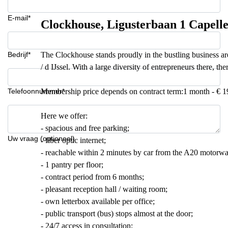
E-mail*
Clockhouse, Ligusterbaan 1 Capelle 
Bedrijf*
The Clockhouse stands proudly in the bustling business are
/ d IJssel. With a large diversity of entrepreneurs there, ther
Telefoonnummer*
Membership price depends on contract term:1 month - € 1
Here we offer:
- spacious and free parking;
Uw vraag (optioneel)
- fiber optic internet;
- reachable within 2 minutes by car from the A20 motorwa
- 1 pantry per floor;
- contract period from 6 months;
- pleasant reception hall / waiting room;
- own letterbox available per office;
- public transport (bus) stops almost at the door;
- 24/7 access in consultation;