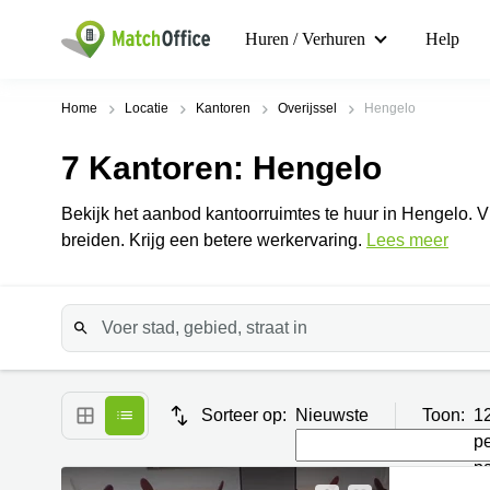
Huren / Verhuren
Help
Home
Locatie
Kantoren
Overijssel
Hengelo
7
Kantoren
: Hengelo
Bekijk het aanbod kantoorruimtes te huur in Hengelo. Vin
breiden. Krijg een betere werkervaring.
Lees meer
Sorteer op:
Nieuwste
Toon:
1
p
p