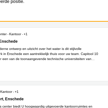
erde positie.
enter
Kantoor
+1
0, Enschede
 Enschede
erne ontwerp en uitzicht over het water is dit stijlvolle
rk in Enschede een aantrekkelijk thuis voor uw team. Capitool 10
er een van de toonaangevende technische universiteiten van
Lees meer
wat he
...
Kantoor
+1
rt 51, Enschede
ert, Enschede
s center biedt U hoogwaardig uitgevoerde kantoorruimtes en