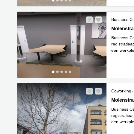
Business C
Molenstraa
Molenstra
Business Ce
registratie
een werkple
Lees meer
Coworking
Molenstraa
Molenstra
Business Ce
registratie
een werkple
Lees meer