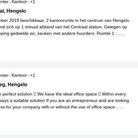
enter
Kantoor
+1
t 20, Hengelo, Nederland, Hengelo
at, Hengelo
ber 2019 beschikbaar, 2 kantoorunits in het centrum van Hengelo.
ind zich op 1 minuut afstand van het Centraal station. Gelegen op
eping gedeelde wc, keuken met andere huurders. Ruimte 1 :
...
enter
Kantoor
+1
g 14, Hengelo
eg, Hengelo
 perfect solution  We have the ideal office space  Within every
ways a suitable solution If you are an entrepreneur and are looking
ss for your company with or without the use of office space.
...