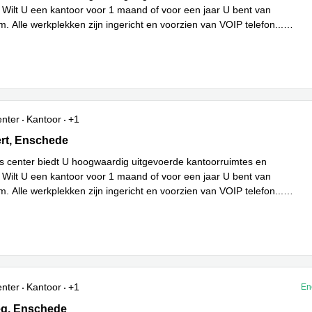
. Wilt U een kantoor voor 1 maand of voor een jaar U bent van
m. Alle werkplekken zijn ingericht en voorzien van VOIP telefon
...
enter
Kantoor
+1
rt 51, Enschede
ert, Enschede
s center biedt U hoogwaardig uitgevoerde kantoorruimtes en
. Wilt U een kantoor voor 1 maand of voor een jaar U bent van
m. Alle werkplekken zijn ingericht en voorzien van VOIP telefon
...
enter
Kantoor
+1
En
 22, Enschede
eg, Enschede