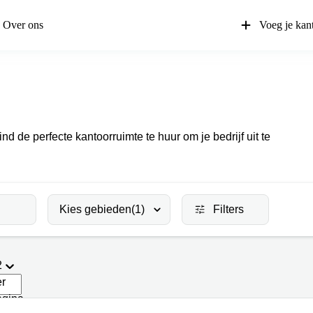
Over ons
Voeg je kan
d de perfecte kantoorruimte te huur om je bedrijf uit te
Kies gebieden
(1)
Filters
2
er
agina