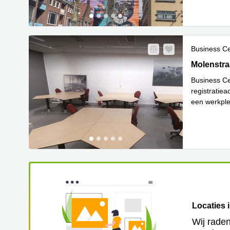
Business C
Molenstraa
Molenstra
Business Ce
registratie
een werkple
Lees meer
Locaties 
Wij raden