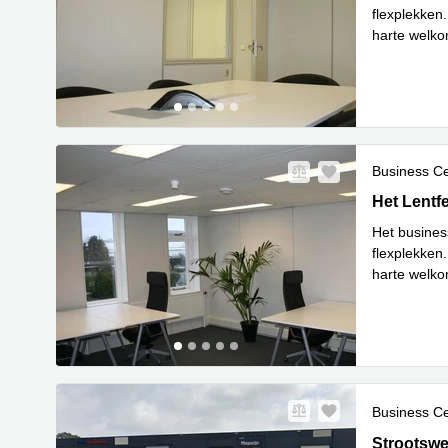
flexplekken
harte welko
Lees meer
Business C
het Lentfe
Het Lentf
Het busines
flexplekken
harte welko
Lees meer
Business C
Strootsweg
Strootsw