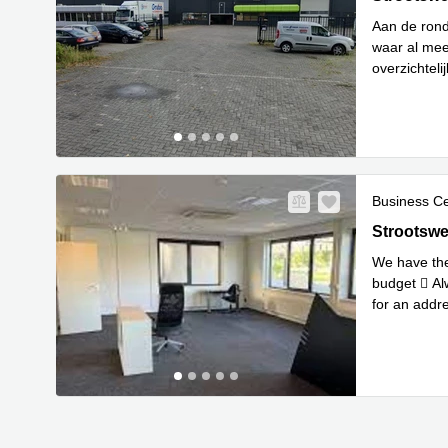
Aan de rond
waar al mee
overzichtel
Lees meer
Business C
Strootsweg
Strootsw
We have the
budget  Al
for an addre
Lees meer