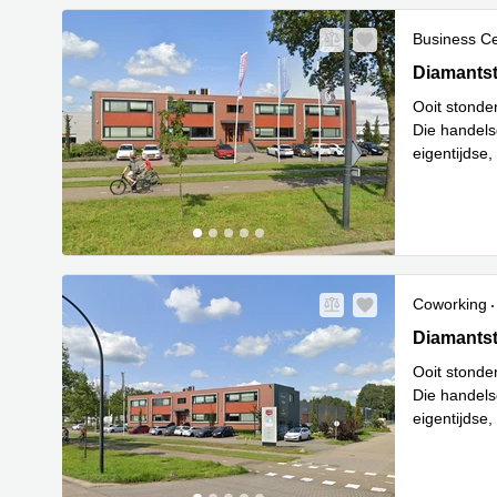
Business C
Diamantstr
Diamantst
Ooit stonde
Die handels
eigentijdse,
Lees meer
Coworking
Diamantstr
Diamantst
Ooit stonde
Die handels
eigentijdse,
Lees meer