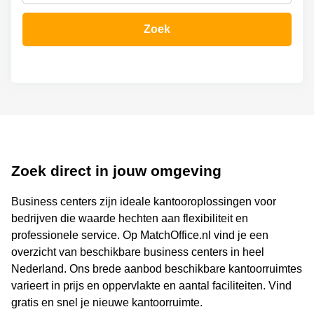
Bodegraven-
Hengelo
Reeuwijk
Zoek
Hilversum
Business
center
Hoofddorp
Arnhem
Deventer
Business
center
Rotterdam
Amsterdam
Westpoort
Tiel
Business
Tilburg
center
Zoek direct in jouw omgeving
Hilversum
Zwolle
Business centers zijn ideale kantooroplossingen voor
Business
Amsterdam
center
Westpoort
bedrijven die waarde hechten aan flexibiliteit en
Den
professionele service. Op MatchOffice.nl vind je een
Haag
overzicht van beschikbare business centers in heel
Coworking
Nederland. Ons brede aanbod beschikbare kantoorruimtes
space
varieert in prijs en oppervlakte en aantal faciliteiten. Vind
Breda
gratis en snel je nieuwe kantoorruimte.
Coworking