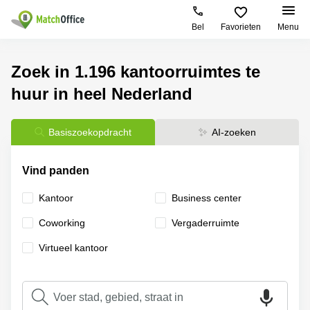
Bel
Favorieten
Menu
Huren / Verhuren
Zoek in 1.196 kantoorruimtes te
huur in heel Nederland
Help
Productpagina's
Populaire
Populaire
Steden
zoekopdrachten
Kantoorruimten
Over ons
Alkmaar
Kantoorruimte
Basiszoekopdracht
AI-zoeken
Business
in Breda
Centers
Amsterdam
Voeg je kantoorruimte toe
Oost
Kantoor
Vind panden
Flexplekken
huren
Amsterdam
Bergen
Kantoor
Business center
Huurprijs
Coworking
Westpoort
op
Spaces
Zoom
Сoworking
Vergaderruimte
Bergen
Log in
Vergaderruimten
op
Kantoor
Virtueel kantoor
Zoom
huren
Virtueel
Tiel
Kantoor
Amersfoort
Kantoor
Bedrijfsruimte
Breda
huren