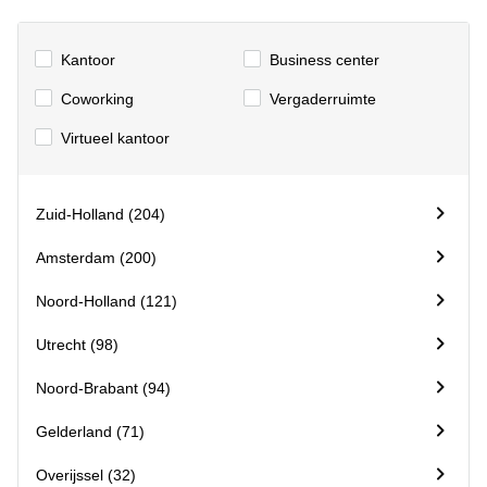
Arnhem
Kantoorruimte
Kantoor
Business center
in Arnhem
Сoworking
Vergaderruimte
Coworking
space
Virtueel kantoor
Hilversum
Coworking
space
Zuid-Holland (204)
Zwolle
Amsterdam (200)
Coworking
Haarlem
Noord-Holland (121)
Kantoor
Huren
Utrecht (98)
in
Hengelo
Noord-Brabant (94)
Bedrijfsruimte
Gelderland (71)
Huren in
Nijmegen
Overijssel (32)