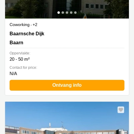
Coworking
+2
Baarnsche Dijk 4d, Baarn
Baarnsche Dijk
Baarn
Oppervlakte:
20 - 50 m²
Contact for price:
N/A
Ontvang info