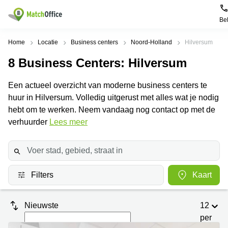
Be
Huren / Verhuren
Home
Locatie
Business centers
Noord-Holland
Hilversum
8
Business Centers
: Hilversum
Help
Productpagina's
Populaire
Populaire
Steden
zoekopdrachten
Een actueel overzicht van moderne business centers te
Kantoorruimten
Over ons
huur in Hilversum. Volledig uitgerust met alles wat je nodig
Alkmaar
Kantoorruimte
Business
in Breda
hebt om te werken. Neem vandaag nog contact op met de
Centers
Amsterdam
Voeg je kantoorruimte toe
verhuurder
Lees meer
Oost
Kantoor
Flexplekken
huren
Amsterdam
Bergen
Huurprijs
Coworking
Westpoort
op
Spaces
Zoom
Bergen
Log in
Filters
Kaart
Vergaderruimten
op
Kantoor
Zoom
huren
Virtueel
Tiel
Kantoor
Amersfoort
Nieuwste
12
Kantoor
per
Bedrijfsruimte
Breda
huren