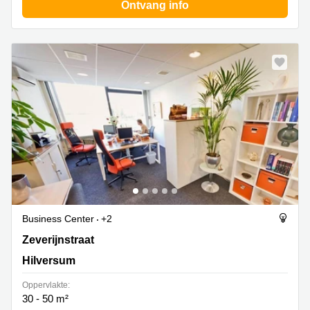
Ontvang info
Business Center
+2
Zeverijnstraat 6, Hilversum
Zeverijnstraat
Hilversum
Oppervlakte:
30 - 50 m²