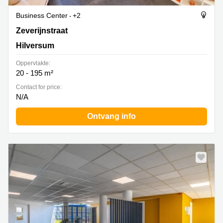
Business Center
+2
Zeverijnstraat 6, Hilversum
Zeverijnstraat
Hilversum
Oppervlakte:
20 - 195 m²
Contact for price:
N/A
Ontvang info