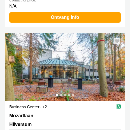
Contact for price:
N/A
Ontvang info
Business Center
+2
Mozartlaan 25, Hilversum
Mozartlaan
Hilversum