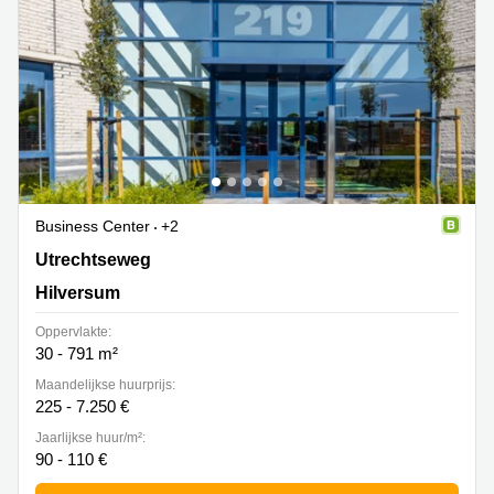
Business Center
+2
Utrechtseweg 47, Hilversum
Utrechtseweg
Hilversum
Oppervlakte:
30 - 791 m²
Maandelijkse huurprijs:
225 - 7.250 €
Jaarlijkse huur/m²:
90 - 110 €