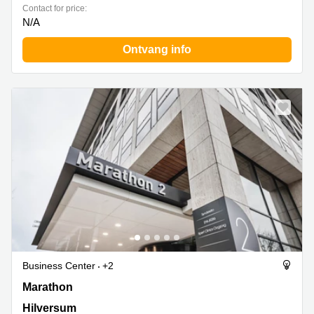
Contact for price:
N/A
Ontvang info
Business Center
+2
Marathon 2, Hilversum
Marathon
Hilversum