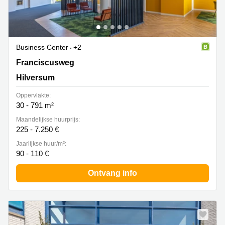
Business Center
+2
Franciscusweg 219, Hilversum
Franciscusweg
Hilversum
Oppervlakte:
30 - 791 m²
Maandelijkse huurprijs:
225 - 7.250 €
Jaarlijkse huur/m²:
90 - 110 €
Ontvang info