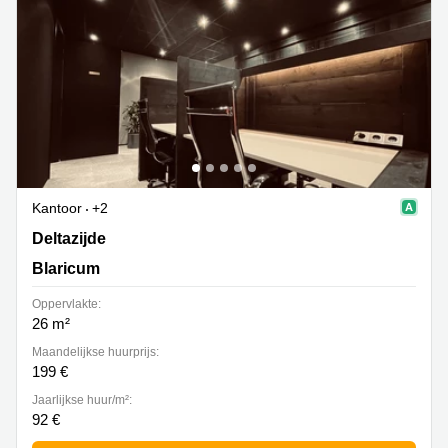
Kantoor
+2
Deltazijde 20b, Blaricum
Deltazijde
Blaricum
Oppervlakte:
26 m²
Maandelijkse huurprijs:
199 €
Jaarlijkse huur/m²:
92 €