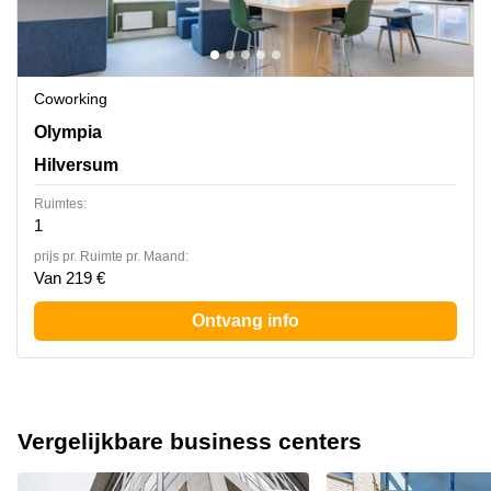
Coworking
Olympia 2D, Hilversum
Olympia
Hilversum
Ruimtes:
1
prijs pr. Ruimte pr. Maand:
Van 219 €
Ontvang info
Vergelijkbare business centers