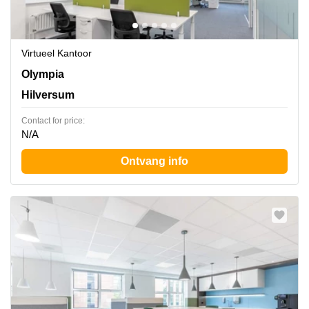
Virtueel Kantoor
Olympia 2D, Hilversum
Olympia
Hilversum
Contact for price:
N/A
Ontvang info