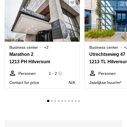
Business center
+2
Business center
+
Marathon 2
Utrechtseweg 47
1213 PH Hilversum
1213 TL Hilversu
Personen
1 - 2
Personen
Contact for price
N/A
Jaarlijkse huur/m²