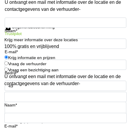
U ontvangt een mail met informatie over de locatie en de
Arnhem
contactgegevens van de verhuurder-
Kantoorruimte
in Arnhem
Krijg informatie en prijzen
Gegevensbescherming
Coworking
Naam*
Trustpilot
space
Krijg meer informatie over deze locaties
Hilversum
100% gratis en vrijblijvend
Coworking
E-mail*
space
Krijg informatie en prijzen
Zwolle
Vraag de verhuurder
Vraag een bezichtiging aan
Coworking
Bedrijf*
Haarlem
U ontvangt een mail met informatie over de locatie en de
contactgegevens van de verhuurder-
Kantoor
Huren
Telefoonnummer*
in
Hengelo
Naam*
Bedrijfsruimte
Huren in
Uw vraag (optioneel)
Nijmegen
E-mail*