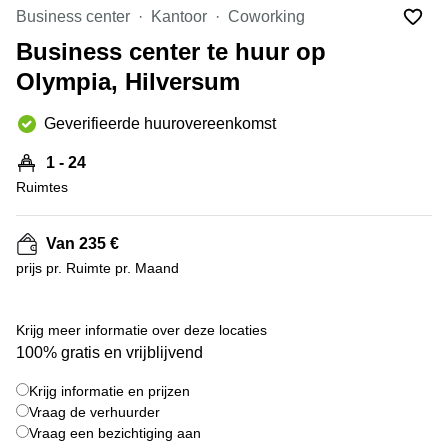
Bodegraven-
Business center
Kantoor
Coworking
Hengelo
Reeuwijk
Business center te huur op
Hilversum
Business
Olympia, Hilversum
center
Hoofddorp
Arnhem
Deventer
Geverifieerde huurovereenkomst
Business
center
Rotterdam
1 - 24
Amsterdam
Westpoort
Ruimtes
Tiel
Business
Tilburg
center
Van 235 €
Hilversum
Zwolle
prijs pr. Ruimte pr. Maand
Business
Amsterdam
center
Westpoort
+ 7 foto's
Den
Krijg meer informatie over deze locaties
Haag
100% gratis en vrijblijvend
Coworking
Krijg informatie en prijzen
space
Breda
Vraag de verhuurder
Vraag een bezichtiging aan
Coworking