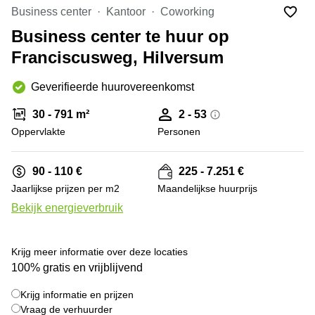
Bodegraven-
Business center
Kantoor
Coworking
Hengelo
Reeuwijk
Business center te huur op
Hilversum
Business
Franciscusweg, Hilversum
center
Hoofddorp
Arnhem
Deventer
Geverifieerde huurovereenkomst
Business
center
Rotterdam
30 - 791 m²
2 - 53
Amsterdam
Westpoort
Oppervlakte
Personen
Tiel
Business
Tilburg
center
90 - 110 €
225 - 7.251 €
Hilversum
Zwolle
Jaarlijkse prijzen per m2
Maandelijkse huurprijs
Business
Amsterdam
Bekijk energieverbruik
center
Westpoort
+ 4 foto's
Den
Haag
Krijg meer informatie over deze locaties
Coworking
100% gratis en vrijblijvend
space
Breda
Krijg informatie en prijzen
Vraag de verhuurder
Coworking