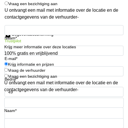
Vraag een bezichtiging aan
Arnhem
U ontvangt een mail met informatie over de locatie en de
Kantoorruimte
contactgegevens van de verhuurder-
in Arnhem
Krijg informatie en prijzen
Coworking
space
Gegevensbescherming
Naam*
Hilversum
Trustpilot
Krijg meer informatie over deze locaties
Coworking
100% gratis en vrijblijvend
space
E-mail*
Zwolle
Krijg informatie en prijzen
Coworking
Vraag de verhuurder
Haarlem
Vraag een bezichtiging aan
Bedrijf*
U ontvangt een mail met informatie over de locatie en de
Kantoor
Huren
contactgegevens van de verhuurder-
in
Hengelo
Telefoonnummer*
Bedrijfsruimte
Naam*
Huren in
Nijmegen
Uw vraag (optioneel)