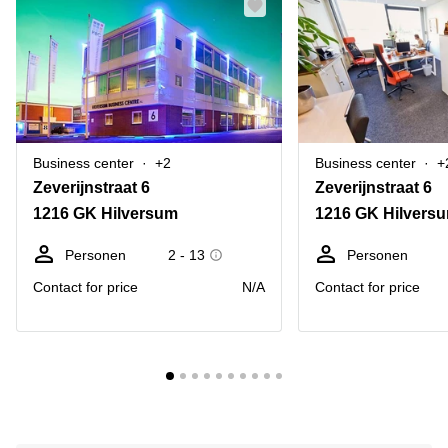
Business center
+2
Business center
+
Zeverijnstraat 6
Zeverijnstraat 6
1216 GK Hilversum
1216 GK Hilvers
Personen
2 - 13
Personen
Contact for price
N/A
Contact for price