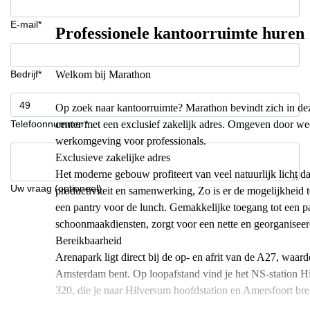
E-mail*
Professionele kantoorruimte huren
Bedrijf*
Welkom bij Marathon
Op zoek naar kantoorruimte? Marathon bevindt zich in deze
Telefoonnummer*
center met een exclusief zakelijk adres. Omgeven door wee
werkomgeving voor professionals.
Exclusieve zakelijke adres
Het moderne gebouw profiteert van veel natuurlijk licht 
Uw vraag (optioneel)
productiviteit en samenwerking, Zo is er de mogelijkheid 
een pantry voor de lunch. Gemakkelijke toegang tot een pa
schoonmaakdiensten, zorgt voor een nette en georganisee
Bereikbaarheid
Arenapark ligt direct bij de op- en afrit van de A27, waar
Amsterdam bent. Op loopafstand vind je het NS-station Hi
320, die je naar Hilversum hoofdstation en Amersfoort br