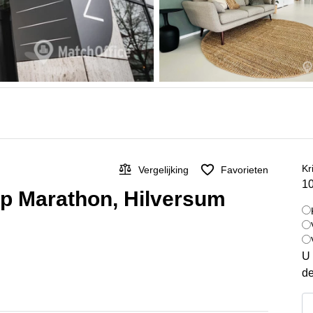
Kr
Vergelijking
Favorieten
10
op Marathon, Hilversum
U 
de