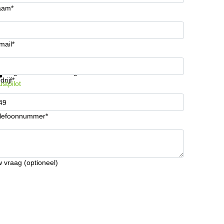
aam*
mail*
ijg informatie en prijzen
Gegevensbescherming
drijf*
ustpilot
lefoonnummer*
 vraag (optioneel)