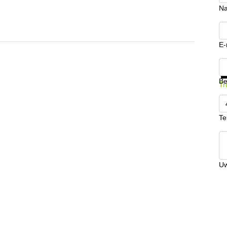
N
E-
Kr
Be
Tr
Te
Uw