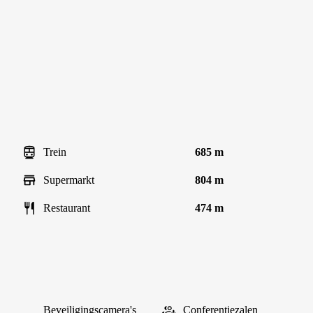
Trein
685 m
Supermarkt
804 m
Restaurant
474 m
Beveiligingscamera's
Conferentiezalen