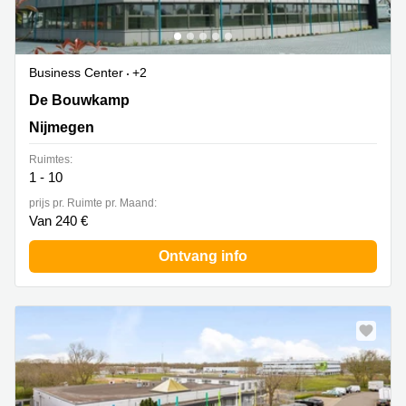
Business Center
+2
De Bouwkamp 1, Nijmegen
De Bouwkamp
Nijmegen
Ruimtes:
1 - 10
prijs pr. Ruimte pr. Maand:
Van 240 €
Ontvang info