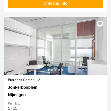
Ontvang info
Business Center
+2
Jonkerbosplein 52, Nijmegen
Jonkerbosplein
Nijmegen
Ruimtes:
1 - 11