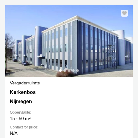
Vergaderruimte
Kerkenbos 1037, Nijmegen
Kerkenbos
Nijmegen
Oppervlakte:
15 - 50 m²
Contact for price:
N/A