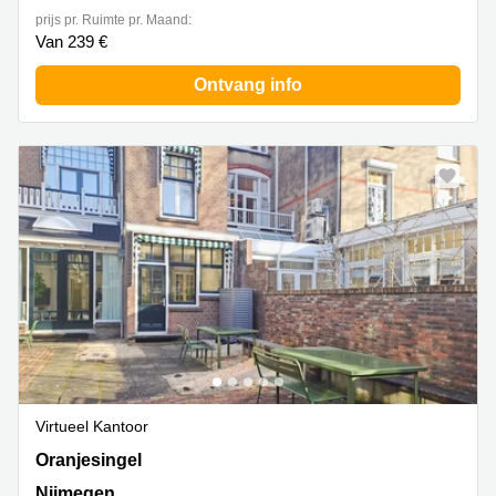
prijs pr. Ruimte pr. Maand:
Van 239 €
Ontvang info
Virtueel Kantoor
Oranjesingel 51, Nijmegen
Oranjesingel
Nijmegen