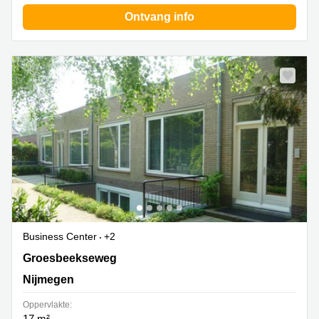
Ontvang info
Business Center
+2
Groesbeekseweg 246b, Nijmegen
Groesbeekseweg
Nijmegen
Oppervlakte:
17 m²