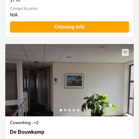
Contact for price:
N/A
Ontvang info
Coworking
+2
De Bouwkamp 1, Nijmegen
De Bouwkamp