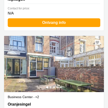
Contact for price:
N/A
Ontvang info
Business Center
+2
Oranjesingel 51, Nijmegen
Oranjesingel