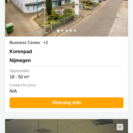
Business Center
+2
Korenpad 1, Nijmegen
Korenpad
Nijmegen
Oppervlakte:
18 - 50 m²
Contact for price:
N/A
Ontvang info