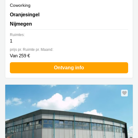
Coworking
Oranjesingel 51, Nijmegen
Oranjesingel
Nijmegen
Ruimtes:
1
prijs pr. Ruimte pr. Maand:
Van 259 €
Ontvang info