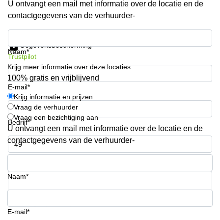
U ontvangt een mail met informatie over de locatie en de
Arnhem
contactgegevens van de verhuurder-
Kantoorruimte
in Arnhem
Krijg informatie en prijzen
Gegevensbescherming
Coworking
Naam*
Trustpilot
space
Krijg meer informatie over deze locaties
Hilversum
100% gratis en vrijblijvend
Coworking
E-mail*
space
Krijg informatie en prijzen
Zwolle
Vraag de verhuurder
Vraag een bezichtiging aan
Coworking
Bedrijf*
Haarlem
U ontvangt een mail met informatie over de locatie en de
contactgegevens van de verhuurder-
Kantoor
Huren
Telefoonnummer*
in
Hengelo
Naam*
Bedrijfsruimte
Huren in
Uw vraag (optioneel)
Nijmegen
E-mail*