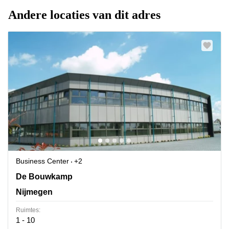
Andere locaties van dit adres
Business Center
+2
De Bouwkamp 1, Nijmegen
De Bouwkamp
Nijmegen
Ruimtes:
1 - 10