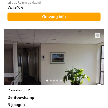
prijs pr. Ruimte pr. Maand:
Van 240 €
Ontvang info
Coworking
+2
De Bouwkamp 1, Nijmegen
De Bouwkamp
Nijmegen