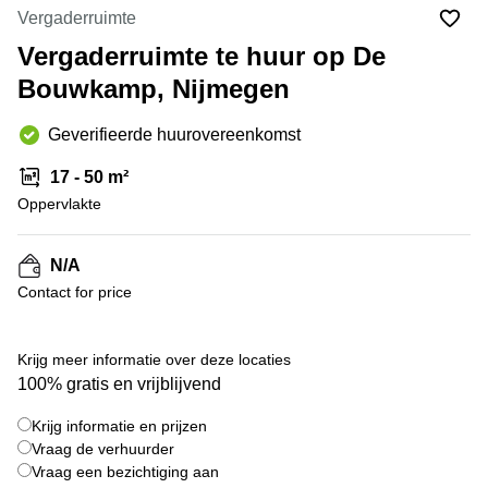
Bodegraven-
Vergaderruimte
Hengelo
Reeuwijk
Vergaderruimte te huur op De
Hilversum
Business
Bouwkamp, Nijmegen
center
Hoofddorp
Arnhem
Deventer
Geverifieerde huurovereenkomst
Business
center
Rotterdam
17 - 50 m²
Amsterdam
Westpoort
Oppervlakte
Tiel
Business
Tilburg
center
N/A
Hilversum
Zwolle
Contact for price
Business
Amsterdam
center
Westpoort
Den
Krijg meer informatie over deze locaties
Haag
100% gratis en vrijblijvend
Coworking
Krijg informatie en prijzen
space
Breda
Vraag de verhuurder
Vraag een bezichtiging aan
Coworking