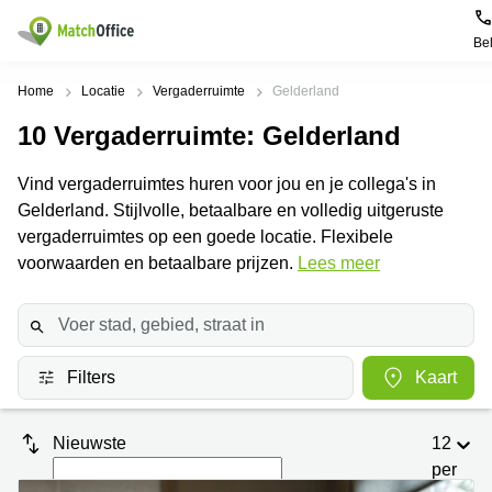
Be
Huren / Verhuren
Home
Locatie
Vergaderruimte
Gelderland
10
Vergaderruimte
: Gelderland
Help
Productpagina's
Populaire
Populaire
Steden
zoekopdrachten
Vind vergaderruimtes huren voor jou en je collega's in
Kantoorruimten
Over ons
Gelderland. Stijlvolle, betaalbare en volledig uitgeruste
Alkmaar
Kantoorruimte
Business
in Breda
vergaderruimtes op een goede locatie. Flexibele
Centers
Amsterdam
Voeg je kantoorruimte toe
voorwaarden en betaalbare prijzen.
Lees meer
Oost
Kantoor
Flexplekken
huren
Amsterdam
Bergen
Huurprijs
Coworking
Westpoort
op
Spaces
Zoom
Bergen
Log in
Filters
Kaart
Vergaderruimten
op
Kantoor
Zoom
huren
Virtueel
Tiel
Kantoor
Amersfoort
Nieuwste
12
Kantoor
per
Bedrijfsruimte
Breda
huren