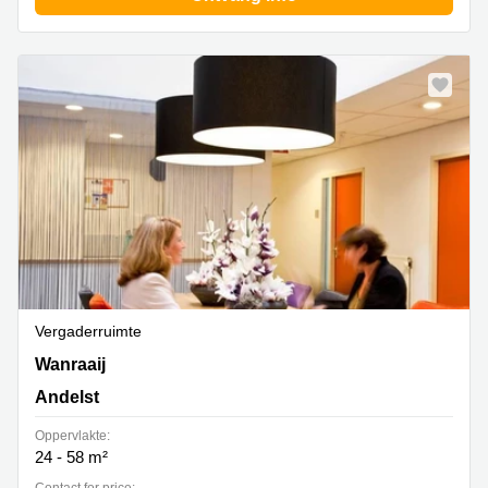
Vergaderruimte
Wanraay 4, Andelst
Wanraaij
Andelst
Oppervlakte:
24 - 58 m²