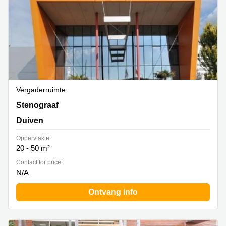
Vergaderruimte
Stenograaf 1, Duiven
Stenograaf
Duiven
Oppervlakte:
20 - 50 m²
Contact for price:
N/A
Ontvang info