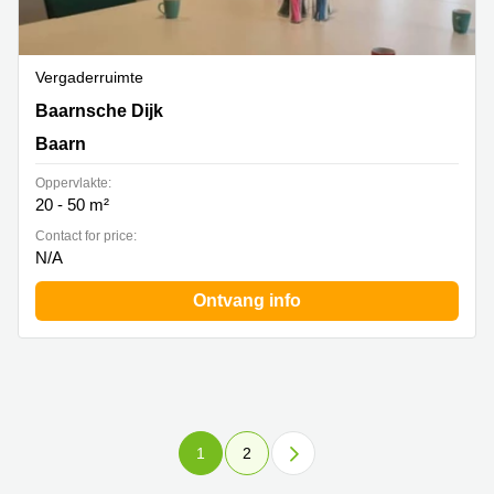
Vergaderruimte
Baarnsche Dijk 4d, Baarn
Baarnsche Dijk
Baarn
Oppervlakte:
20 - 50 m²
Contact for price:
N/A
Ontvang info
1
2