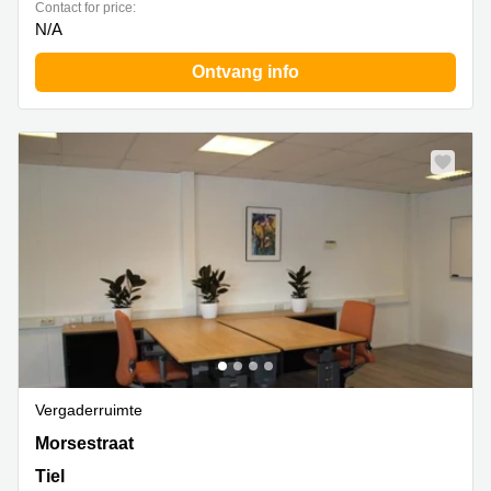
Contact for price:
N/A
Ontvang info
Vergaderruimte
Morsestraat 8, Tiel
Morsestraat
Tiel