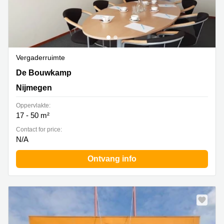
Vergaderruimte
De Bouwkamp 1, Nijmegen
De Bouwkamp
Nijmegen
Oppervlakte:
17 - 50 m²
Contact for price:
N/A
Ontvang info