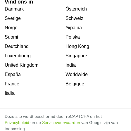
Vind ons in
Danmark
Österreich
Sverige
Schweiz
Norge
Україна
Suomi
Polska
Deutchland
Hong Kong
Luxembourg
Singapore
United Kingdom
India
España
Worldwide
France
Belgique
Italia
Deze site wordt beschermd door reCAPTCHA en het
Privacybeleid
en de
Servicevoorwaarden
van Google zijn van
toepassing.