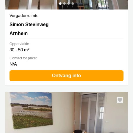
Vergaderruimte
Simon Stevinweg 27, Arnhem
Simon Stevinweg
Arnhem
Oppervlakte:
30 - 50 m²
Contact for price:
N/A
Ontvang info