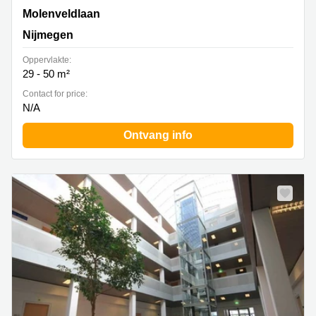
Molenveldlaan 152, Nijmegen
Molenveldlaan
Nijmegen
Oppervlakte:
29 - 50 m²
Contact for price:
N/A
Ontvang info