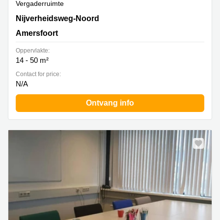
Vergaderruimte
Nijverheidsweg Noord 60-99, Amersfoort
Nijverheidsweg-Noord
Amersfoort
Oppervlakte:
14 - 50 m²
Contact for price:
N/A
Ontvang info