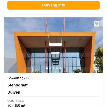
Ontvang info
Coworking
+2
Stenograaf 1, Duiven
Stenograaf
Duiven
Oppervlakte:
20 - 150 m²