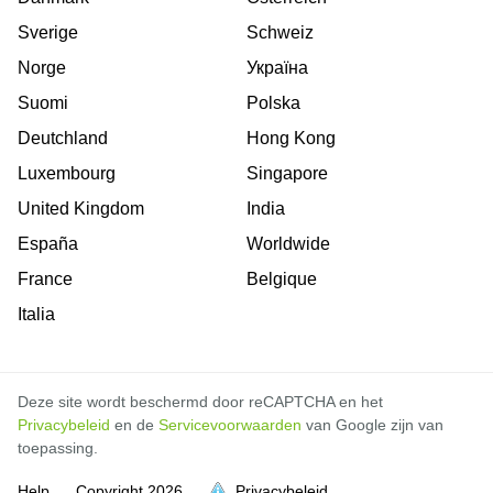
Sverige
Schweiz
Norge
Україна
Suomi
Polska
Deutchland
Hong Kong
Luxembourg
Singapore
United Kingdom
India
España
Worldwide
France
Belgique
Italia
Deze site wordt beschermd door reCAPTCHA en het
Privacybeleid
en de
Servicevoorwaarden
van Google zijn van
toepassing.
Help
Copyright
2026
Privacybeleid