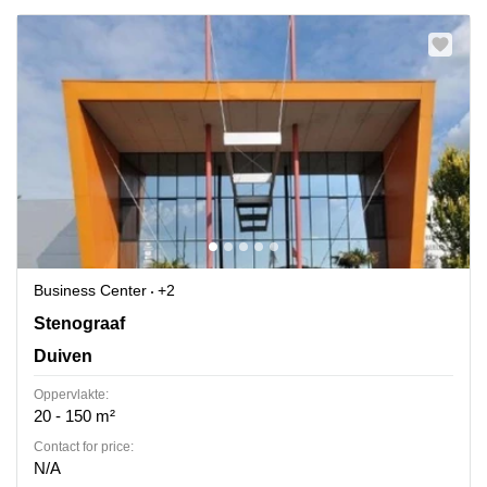
Business Center
+2
Stenograaf 1, Duiven
Stenograaf
Duiven
Oppervlakte:
20 - 150 m²
Contact for price:
N/A