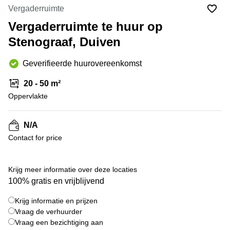
Bodegraven-
Vergaderruimte
Hengelo
Reeuwijk
Vergaderruimte te huur op
Hilversum
Business
Stenograaf, Duiven
center
Hoofddorp
Arnhem
Deventer
Geverifieerde huurovereenkomst
Business
center
Rotterdam
20 - 50 m²
Amsterdam
Westpoort
Oppervlakte
Tiel
Business
Tilburg
center
N/A
Hilversum
Zwolle
Contact for price
Business
Amsterdam
center
Westpoort
Den
Krijg meer informatie over deze locaties
Haag
100% gratis en vrijblijvend
Coworking
Krijg informatie en prijzen
space
Breda
Vraag de verhuurder
Vraag een bezichtiging aan
Coworking