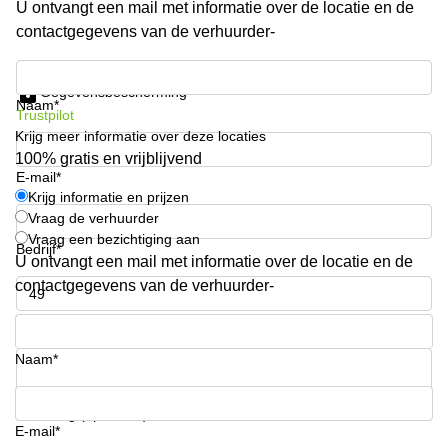
U ontvangt een mail met informatie over de locatie en de
Arnhem
contactgegevens van de verhuurder-
Kantoorruimte
in Arnhem
Krijg informatie en prijzen
Gegevensbescherming
Coworking
Naam*
Trustpilot
space
Krijg meer informatie over deze locaties
Hilversum
100% gratis en vrijblijvend
Coworking
E-mail*
space
Krijg informatie en prijzen
Zwolle
Vraag de verhuurder
Vraag een bezichtiging aan
Coworking
Bedrijf*
Haarlem
U ontvangt een mail met informatie over de locatie en de
contactgegevens van de verhuurder-
Kantoor
Huren
Telefoonnummer*
in
Hengelo
Naam*
Bedrijfsruimte
Huren in
Uw vraag (optioneel)
Nijmegen
E-mail*