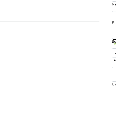
N
E-
Kr
Be
Tr
Te
Uw