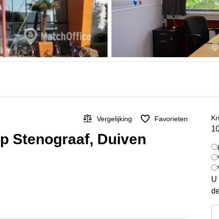
Kr
Vergelijking
Favorieten
10
op Stenograaf, Duiven
U 
de