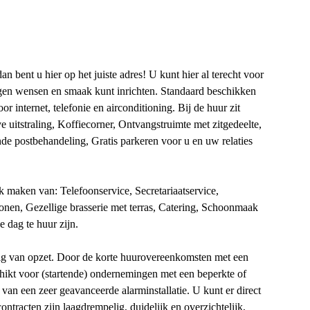
n bent u hier op het juiste adres! U kunt hier al terecht voor
igen wensen en smaak kunt inrichten. Standaard beschikken
r internet, telefonie en airconditioning. Bij de huur zit
e uitstraling, Koffiecorner, Ontvangstruimte met zitgedeelte,
de postbehandeling, Gratis parkeren voor u en uw relaties
ik maken van: Telefoonservice, Secretariaatservice,
sonen, Gezellige brasserie met terras, Catering, Schoonmaak
 dag te huur zijn.
lig van opzet. Door de korte huurovereenkomsten met een
chikt voor (startende) ondernemingen met een beperkte of
van een zeer geavanceerde alarminstallatie. U kunt er direct
ontracten zijn laagdrempelig, duidelijk en overzichtelijk,