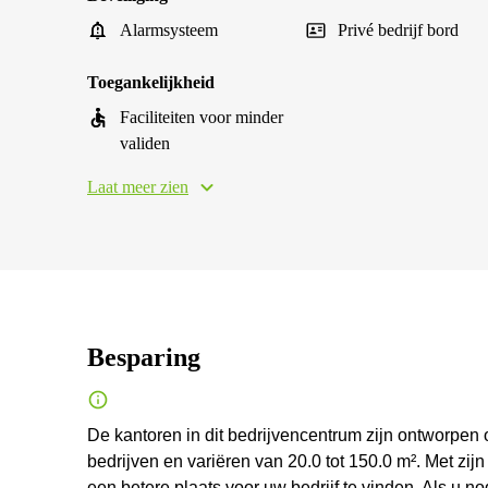
Alarmsysteem
Privé bedrijf bord
Toegankelijkheid
Faciliteiten voor minder
validen
Laat meer zien
Besparing
De kantoren in dit bedrijvencentrum zijn ontworpen
bedrijven en variëren van 20.0 tot 150.0 m². Met zij
een betere plaats voor uw bedrijf te vinden. Als u nog