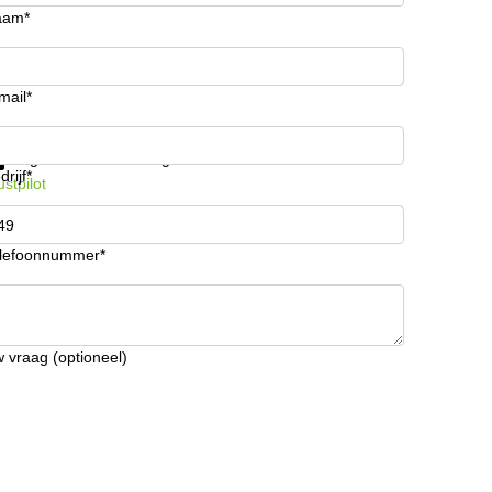
aam*
mail*
ijg informatie en prijzen
Gegevensbescherming
drijf*
ustpilot
lefoonnummer*
 vraag (optioneel)