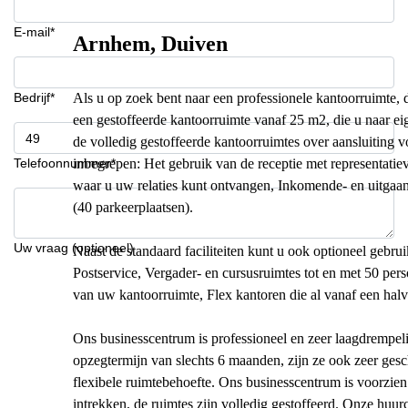
E-mail*
Arnhem, Duiven
Bedrijf*
Als u op zoek bent naar een professionele kantoorruimte, da
een gestoffeerde kantoorruimte vanaf 25 m2, die u naar e
de volledig gestoffeerde kantoorruimtes over aansluiting voo
Telefoonnummer*
inbegrepen: Het gebruik van de receptie met representatiev
waar u uw relaties kunt ontvangen, Inkomende- en uitgaan
(40 parkeerplaatsen).
Uw vraag (optioneel)
Naast de standaard faciliteiten kunt u ook optioneel gebru
Postservice, Vergader- en cursusruimtes tot en met 50 per
van uw kantoorruimte, Flex kantoren die al vanaf een halve
Ons businesscentrum is professioneel en zeer laagdrempe
opzegtermijn van slechts 6 maanden, zijn ze ook zeer ges
flexibele ruimtebehoefte. Ons businesscentrum is voorzien 
intrekken, de ruimtes zijn volledig gestoffeerd. Onze huurc