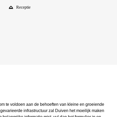
Receptie
 om te voldoen aan de behoeften van kleine en groeiende
n gevarieerde infrastructuur zal Duiven het moeilijk maken
 belangrijke informatie mist, vul dan het formulier in en