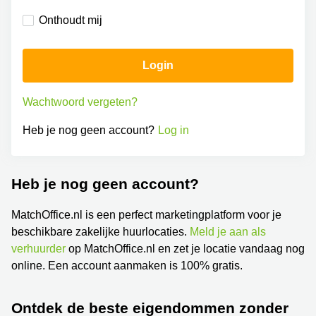
Bodegraven-
Hengelo
Reeuwijk
Onthoudt mij
Hilversum
Business
center
Hoofddorp
Login
Arnhem
Deventer
Business
Wachtwoord vergeten?
center
Rotterdam
Amsterdam
Westpoort
Heb je nog geen account?
Log in
Tiel
Business
Tilburg
center
Hilversum
Heb je nog geen account?
Zwolle
Business
Amsterdam
MatchOffice.nl is een perfect marketingplatform voor je
center
Westpoort
Den
beschikbare zakelijke huurlocaties.
Meld je aan als
Haag
verhuurder
op MatchOffice.nl en zet je locatie vandaag nog
Coworking
online. Een account aanmaken is 100% gratis.
space
Breda
Ontdek de beste eigendommen zonder
Coworking