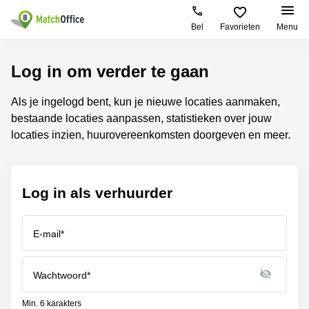
Bel
Favorieten
Menu
Huren / Verhuren
Log in om verder te gaan
Help
Productpagina's
Populaire
Populaire
Als je ingelogd bent, kun je nieuwe locaties aanmaken,
Steden
zoekopdrachten
bestaande locaties aanpassen, statistieken over jouw
Kantoorruimten
Over ons
Alkmaar
Kantoorruimte
locaties inzien, huurovereenkomsten doorgeven en meer.
Business
in Breda
Centers
Amsterdam
Voeg je kantoorruimte toe
Oost
Kantoor
Flexplekken
huren
Log in als verhuurder
Amsterdam
Bergen
Huurprijs
Coworking
Westpoort
op
Spaces
Zoom
Bergen
E-mail*
Log in
Vergaderruimten
op
Kantoor
Zoom
huren
Virtueel
Tiel
Kantoor
Amersfoort
Wachtwoord*
Kantoor
Bedrijfsruimte
Breda
huren
Min. 6 karakters