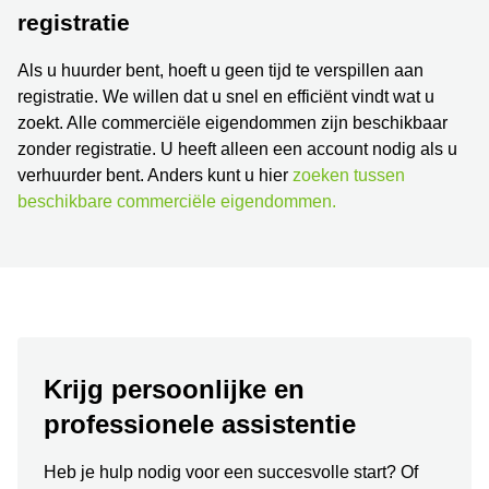
Arnhem
registratie
Kantoorruimte
Als u huurder bent, hoeft u geen tijd te verspillen aan
in Arnhem
registratie. We willen dat u snel en efficiënt vindt wat u
Coworking
zoekt. Alle commerciële eigendommen zijn beschikbaar
space
zonder registratie. U heeft alleen een account nodig als u
Hilversum
verhuurder bent. Anders kunt u hier
zoeken tussen
Coworking
beschikbare commerciële eigendommen.
space
Zwolle
Coworking
Haarlem
Kantoor
Huren
in
Hengelo
Krijg persoonlijke en
Bedrijfsruimte
professionele assistentie
Huren in
Nijmegen
Heb je hulp nodig voor een succesvolle start? Of