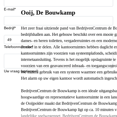
E-mail*
Ooij, De Bouwkamp
Bedrijf*
Het zeer fraai uitziende pand van BedrijvenCentrum de Bo
bedrijfshallen aan. Het gebouw beschikt over een mooie gro
dames- en heren toiletten, vergaderruimtes en een moderne
Telefoonnummer*
flexibel in te delen. Alle kantoorruimtes hebben daglicht e
kantoorruimtes zijn voorzien van systeemplafonds, scheid
internetaansluiting. Tevens is het mogelijk opslagruimte te
voorzien van een geavanceerd inbraak- en toegangscontr
Uw vraag (optioneel)
We maken gebruik van een systeem waarmee een gebruiker
Het alarm op uw eigen kantoor wordt automatisch ingesch
BedrijvenCentrum de Bouwkamp is een ideale uitgangsbas
hoogwaardige en representatieve kantoorruimte in een lan
de Ooijpolder maakt dat BedrijvenCentrum de Bouwkamp ee
BedrijvenCentrum de Bouwkamp ligt op ca. 10 minuten va
landelijke snelwegennet. BedrijvenCentrum de Bouwkamp 