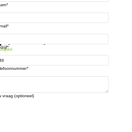
aam*
mail*
ijg informatie en prijzen
Gegevensbescherming
drijf*
ustpilot
lefoonnummer*
 vraag (optioneel)