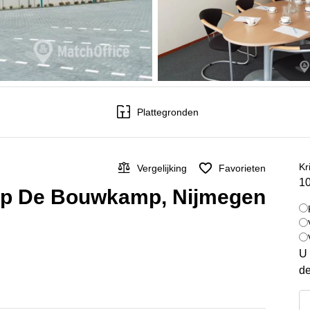
Plattegronden
Kr
Vergelijking
Favorieten
10
 op De Bouwkamp, Nijmegen
U 
de