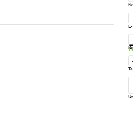
N
E-
Kr
Be
Tr
Te
Uw