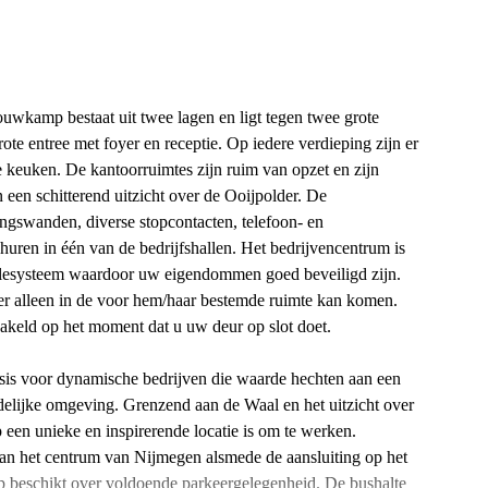
uwkamp bestaat uit twee lagen en ligt tegen twee grote
te entree met foyer en receptie. Op iedere verdieping zijn er
 keuken. De kantoorruimtes zijn ruim van opzet en zijn
n een schitterend uitzicht over de Ooijpolder. De
ingswanden, diverse stopcontacten, telefoon- en
 huren in één van de bedrijfshallen. Het bedrijvencentrum is
olesysteem waardoor uw eigendommen goed beveiligd zijn.
 alleen in de voor hem/haar bestemde ruimte kan komen.
akeld op het moment dat u uw deur op slot doet.
is voor dynamische bedrijven die waarde hechten aan een
delijke omgeving. Grenzend aan de Waal en het uitzicht over
n unieke en inspirerende locatie is om te werken.
n het centrum van Nijmegen alsmede de aansluiting op het
beschikt over voldoende parkeergelegenheid. De bushalte