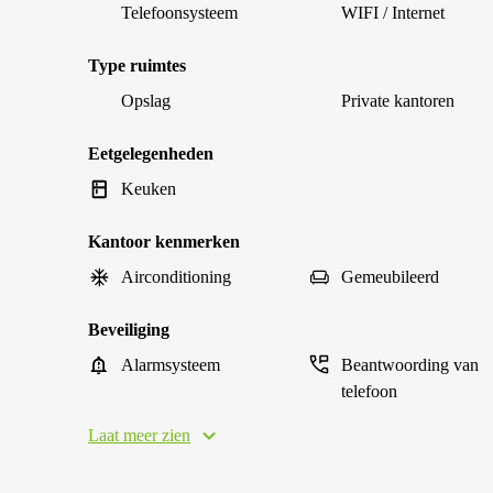
Telefoonsysteem
WIFI / Internet
Type ruimtes
Opslag
Private kantoren
Eetgelegenheden
Keuken
Kantoor kenmerken
Airconditioning
Gemeubileerd
Beveiliging
Alarmsysteem
Beantwoording van
telefoon
Laat meer zien