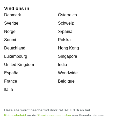
Vind ons in
Danmark
Österreich
Sverige
Schweiz
Norge
Україна
Suomi
Polska
Deutchland
Hong Kong
Luxembourg
Singapore
United Kingdom
India
España
Worldwide
France
Belgique
Italia
Deze site wordt beschermd door reCAPTCHA en het
Privacybeleid
en de
Servicevoorwaarden
van Google zijn van