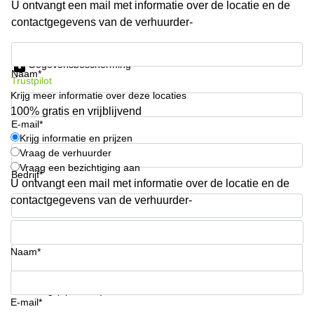
U ontvangt een mail met informatie over de locatie en de
Arnhem
contactgegevens van de verhuurder-
Kantoorruimte
in Arnhem
Krijg informatie en prijzen
Gegevensbescherming
Coworking
Naam*
Trustpilot
space
Krijg meer informatie over deze locaties
Hilversum
100% gratis en vrijblijvend
Coworking
E-mail*
space
Krijg informatie en prijzen
Zwolle
Vraag de verhuurder
Vraag een bezichtiging aan
Coworking
Bedrijf*
Haarlem
U ontvangt een mail met informatie over de locatie en de
contactgegevens van de verhuurder-
Kantoor
Huren
Telefoonnummer*
in
Hengelo
Naam*
Bedrijfsruimte
Huren in
Uw vraag (optioneel)
Nijmegen
E-mail*