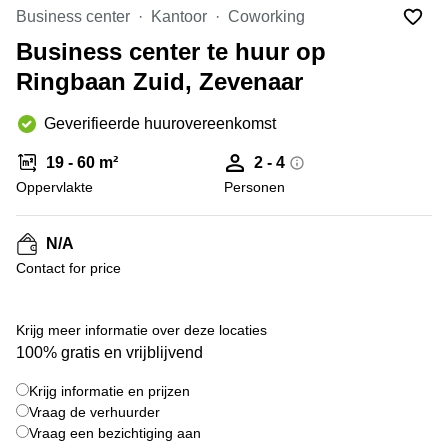
Bodegraven-
Business center
Kantoor
Coworking
Hengelo
Reeuwijk
Business center te huur op
Hilversum
Business
Ringbaan Zuid, Zevenaar
center
Hoofddorp
Arnhem
Deventer
Geverifieerde huurovereenkomst
Business
center
Rotterdam
19 - 60 m²
2 - 4
Amsterdam
Westpoort
Oppervlakte
Personen
Tiel
Business
Tilburg
center
N/A
Hilversum
Zwolle
Contact for price
Business
Amsterdam
center
Westpoort
+ 15 foto's
Den
Krijg meer informatie over deze locaties
Haag
100% gratis en vrijblijvend
Coworking
Krijg informatie en prijzen
space
Breda
Vraag de verhuurder
Vraag een bezichtiging aan
Coworking