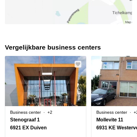
Vergelijkbare business centers
Business center
+2
Business center
+
Stenograaf 1
Mollevite 11
6921 EX Duiven
6931 KE Westerv