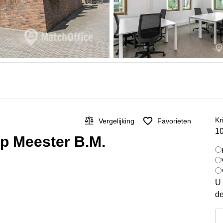
Kr
Vergelijking
Favorieten
10
op Meester B.M.
U 
de