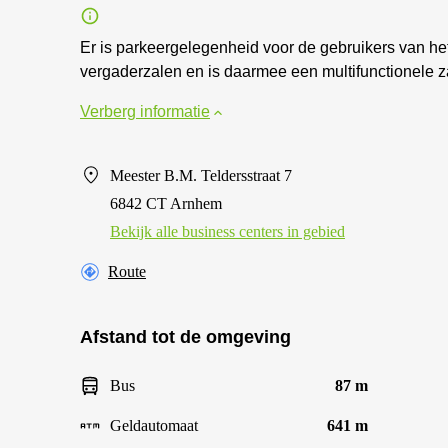
Er is parkeergelegenheid voor de gebruikers van het
vergaderzalen en is daarmee een multifunctionele zake
Verberg informatie
Meester B.M. Teldersstraat 7
6842 CT Arnhem
Bekijk alle business centers in gebied
Route
Afstand tot de omgeving
Bus
87 m
Geldautomaat
641 m