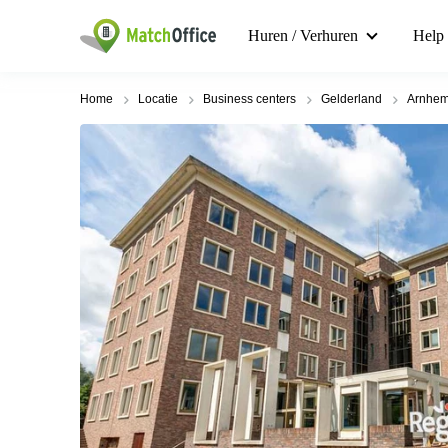
Huren / Verhuren
Help
Home
Locatie
Business centers
Gelderland
Arnhe