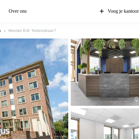
Over ons
Voeg je kantoor
m
Meester B.M. Teldersstraat 7