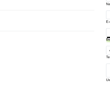
N
E-
Kr
Be
Tr
Te
Uw