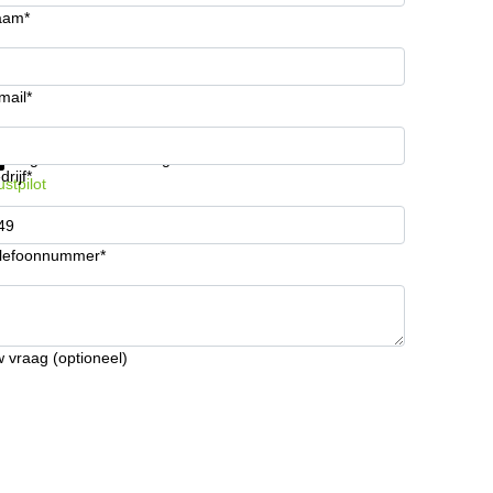
aam*
mail*
ijg informatie en prijzen
Gegevensbescherming
drijf*
ustpilot
lefoonnummer*
 vraag (optioneel)