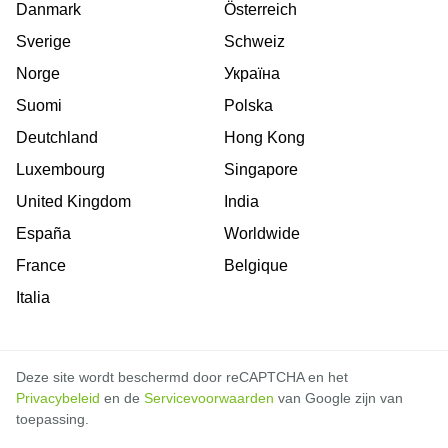
Danmark
Österreich
Sverige
Schweiz
Norge
Україна
Suomi
Polska
Deutchland
Hong Kong
Luxembourg
Singapore
United Kingdom
India
España
Worldwide
France
Belgique
Italia
Deze site wordt beschermd door reCAPTCHA en het
Privacybeleid
en de
Servicevoorwaarden
van Google zijn van
toepassing.