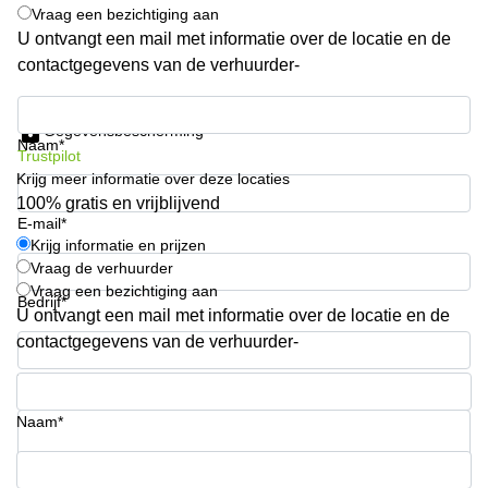
Vraag een bezichtiging aan
Arnhem
U ontvangt een mail met informatie over de locatie en de
Kantoorruimte
contactgegevens van de verhuurder-
in Arnhem
Krijg informatie en prijzen
Coworking
space
Gegevensbescherming
Naam*
Hilversum
Trustpilot
Krijg meer informatie over deze locaties
Coworking
100% gratis en vrijblijvend
space
E-mail*
Zwolle
Krijg informatie en prijzen
Coworking
Vraag de verhuurder
Haarlem
Vraag een bezichtiging aan
Bedrijf*
U ontvangt een mail met informatie over de locatie en de
Kantoor
Huren
contactgegevens van de verhuurder-
in
Hengelo
Telefoonnummer*
Bedrijfsruimte
Naam*
Huren in
Nijmegen
Uw vraag (optioneel)