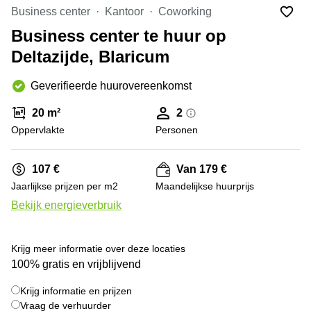
Bodegraven-
Business center
Kantoor
Coworking
Hengelo
Reeuwijk
Business center te huur op
Hilversum
Business
Deltazijde, Blaricum
center
Hoofddorp
Arnhem
Deventer
Geverifieerde huurovereenkomst
Business
center
Rotterdam
20 m²
2
Amsterdam
Westpoort
Oppervlakte
Personen
Tiel
Business
Tilburg
center
107 €
Van 179 €
Hilversum
Zwolle
Jaarlijkse prijzen per m2
Maandelijkse huurprijs
Business
Amsterdam
Bekijk energieverbruik
center
Westpoort
+ 4 foto's
Den
Haag
Krijg meer informatie over deze locaties
Coworking
100% gratis en vrijblijvend
space
Breda
Krijg informatie en prijzen
Vraag de verhuurder
Coworking