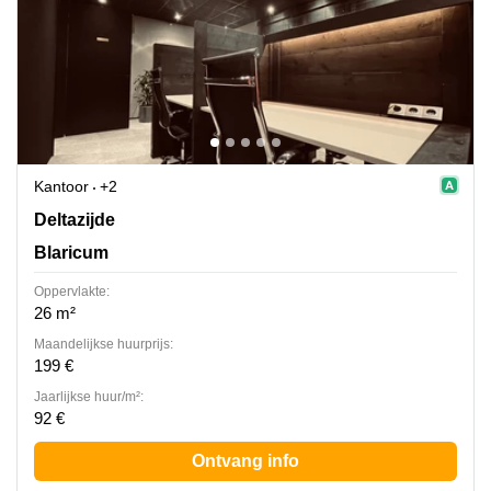
Kantoor
+2
Deltazijde 20b, Blaricum
Deltazijde
Blaricum
Oppervlakte:
26 m²
Maandelijkse huurprijs:
199 €
Jaarlijkse huur/m²:
92 €
Ontvang info