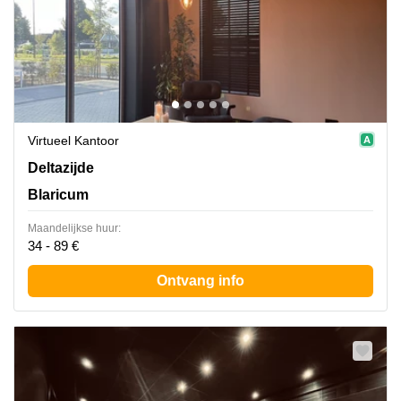
Virtueel Kantoor
Deltazijde 20b, Blaricum
Deltazijde
Blaricum
Maandelijkse huur:
34 - 89 €
Ontvang info