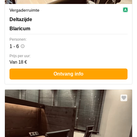
Vergaderruimte
Deltazijde 20b, Blaricum
Deltazijde
Blaricum
Personen:
1 - 6
Prijs per uur:
Van 18 €
Ontvang info