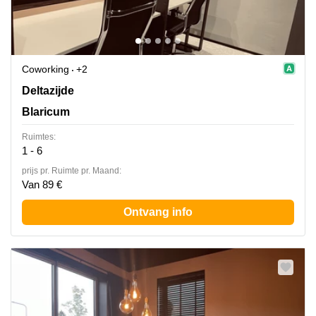
Coworking
+2
Deltazijde 20b, Blaricum
Deltazijde
Blaricum
Ruimtes:
1 - 6
prijs pr. Ruimte pr. Maand:
Van 89 €
Ontvang info