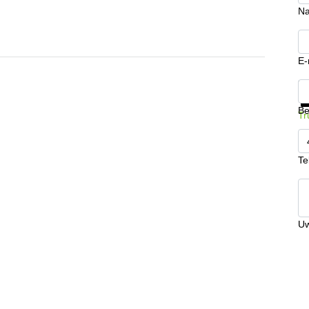
N
E-
Kr
Be
Tr
Te
Uw