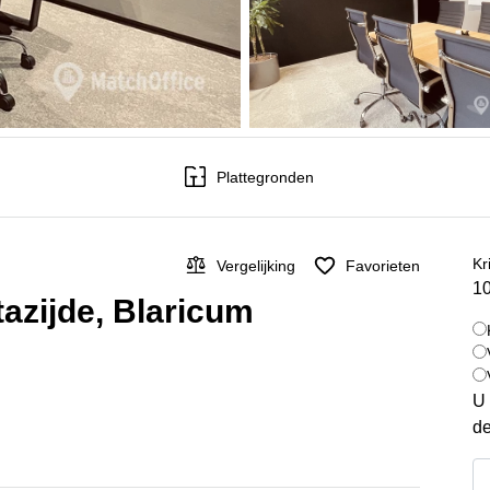
Plattegronden
Kr
Vergelijking
Favorieten
10
azijde, Blaricum
U 
de