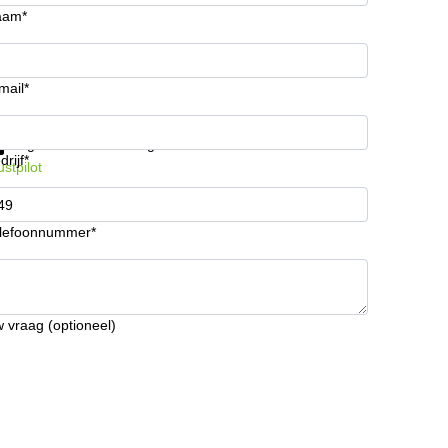
aam*
mail*
ijg informatie en prijzen
Gegevensbescherming
drijf*
ustpilot
lefoonnummer*
 vraag (optioneel)