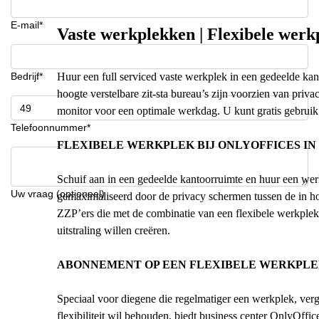
E-mail*
Vaste werkplekken | Flexibele wer
Bedrijf*
Huur een full serviced vaste werkplek in een gedeelde kan
hoogte verstelbare zit-sta bureau’s zijn voorzien van pri
monitor voor een optimale werkdag. U kunt gratis gebruik 
Telefoonnummer*
FLEXIBELE WERKPLEK BIJ ONLYOFFICES I
Schuif aan in een gedeelde kantoorruimte en huur een wer
Uw vraag (optioneel)
gemaximaliseerd door de privacy schermen tussen de in ho
ZZP’ers die met de combinatie van een flexibele werkplek
uitstraling willen creëren.
ABONNEMENT OP EEN FLEXIBELE WERKPLEK
Speciaal voor diegene die regelmatiger een werkplek, ver
flexibiliteit wil behouden, biedt business center OnlyOffi