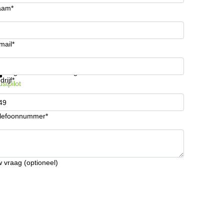
aam*
mail*
ijg informatie en prijzen
Gegevensbescherming
drijf*
ustpilot
lefoonnummer*
 vraag (optioneel)