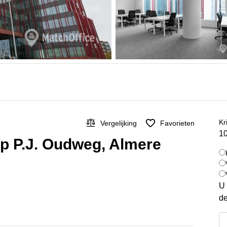
Kr
Vergelijking
Favorieten
10
op P.J. Oudweg, Almere
U 
de