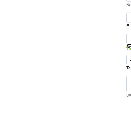
N
E-
Kr
Be
Tr
Te
Uw