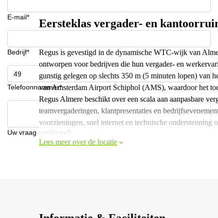
E-mail*
Eersteklas vergader- en kantoorr
Bedrijf*
Regus is gevestigd in de dynamische WTC-wijk van Almere 
ontworpen voor bedrijven die hun vergader- en werkervarin
gunstig gelegen op slechts 350 m (5 minuten lopen) van h
Telefoonnummer*
van Amsterdam Airport Schiphol (AMS), waardoor het toega
Regus Almere beschikt over een scala aan aanpasbare verga
teamvergaderingen, klantpresentaties en bedrijfsevenement
voorzieningen, snel internet en technische ondersteuning 
Uw vraag (optioneel)
Lees meer over de locatie