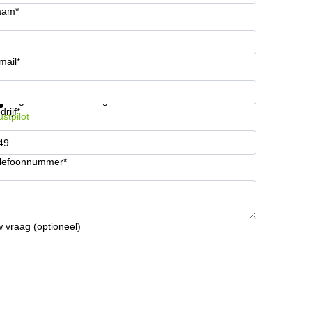
aam*
mail*
ijg informatie en prijzen
Gegevensbescherming
drijf*
ustpilot
lefoonnummer*
 vraag (optioneel)