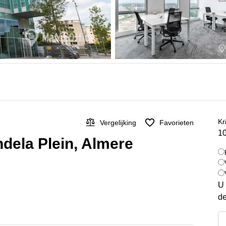
Kr
Vergelijking
Favorieten
10
dela Plein, Almere
U 
de