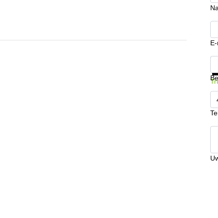
N
E-
Kr
Be
Tr
Te
Uw