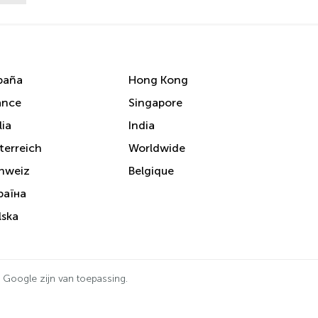
paña
Hong Kong
ance
Singapore
lia
India
terreich
Worldwide
hweiz
Belgique
раїна
lska
 Google zijn van toepassing.