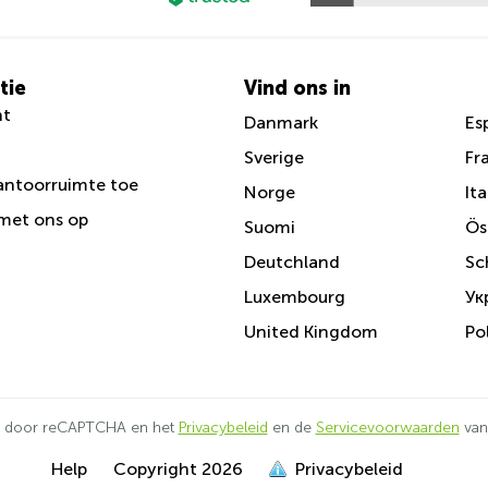
tie
Vind ons in
nt
Danmark
Es
Sverige
Fr
antoorruimte toe
Norge
Ita
met ons op
Suomi
Ös
Deutchland
Sc
Luxembourg
Ук
United Kingdom
Po
d door reCAPTCHA en het
Privacybeleid
en de
Servicevoorwaarden
van
Help
Copyright
2026
Privacybeleid