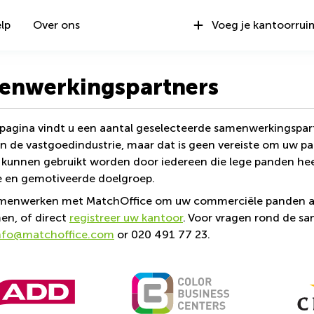
lp
Over ons
Voeg je kantoorrui
enwerkingspartners
pagina vindt u een aantal geselecteerde samenwerkingspart
in de vastgoedindustrie, maar dat is geen vereiste om uw p
 kunnen gebruikt worden door iedereen die lege panden heef
e en gemotiveerde doelgroep.
amenwerken met MatchOffice om uw commerciële panden aa
n, of direct
registreer uw kantoor
. Voor vragen rond de s
nfo@matchoffice.com
or 020 491 77 23.