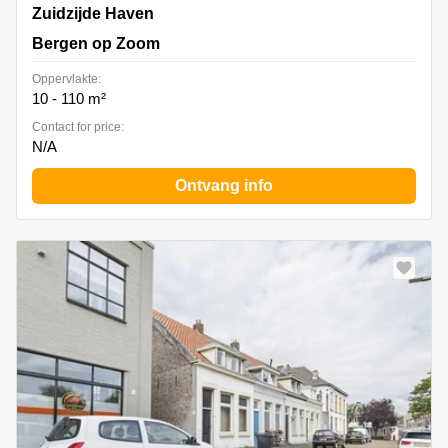
Zuidzijde Haven 39a , Bergen op Zoom
Zuidzijde Haven
Bergen op Zoom
Oppervlakte:
10 - 110 m²
Contact for price:
N/A
Ontvang info