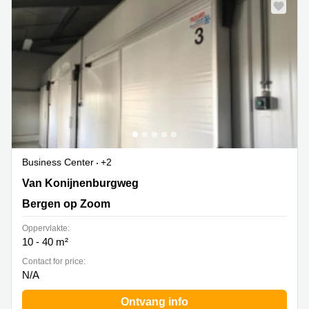
Business Center
+2
Van Konijnenburgweg 24, Bergen op Zoom
Van Konijnenburgweg
Bergen op Zoom
Oppervlakte:
10 - 40 m²
Contact for price:
N/A
Ontvang info