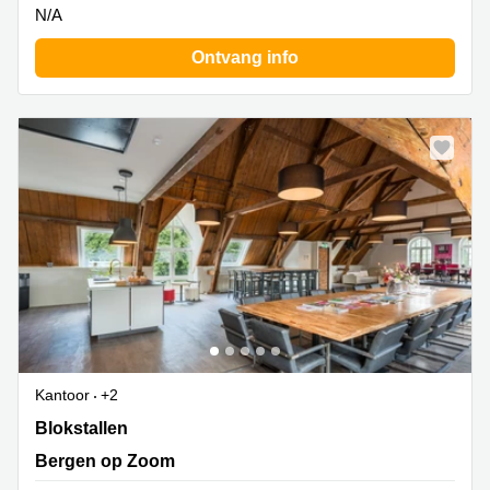
N/A
Ontvang info
Kantoor
+2
Blokstallen 2b, Bergen op Zoom
Blokstallen
Bergen op Zoom