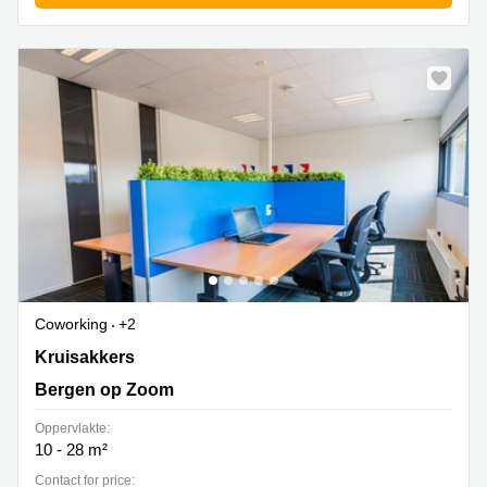
Coworking
+2
Kruisakkers 2, Bergen op Zoom
Kruisakkers
Bergen op Zoom
Oppervlakte:
10 - 28 m²
Contact for price: