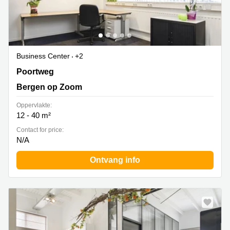
Business Center
+2
Poortweg 1, Bergen op Zoom
Poortweg
Bergen op Zoom
Oppervlakte:
12 - 40 m²
Contact for price:
N/A
Ontvang info