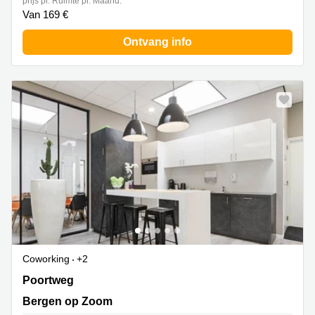
prijs pr. Ruimte pr. Maand:
Van 169 €
Ontvang info
Coworking
+2
Poortweg 1, Bergen op Zoom
Poortweg
Bergen op Zoom