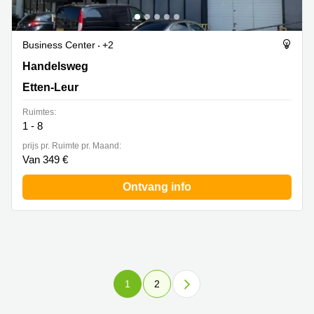
Business Center
+2
Handelsweg 7a, Etten-Leur
Handelsweg
Etten-Leur
Ruimtes:
1 - 8
prijs pr. Ruimte pr. Maand:
Van 349 €
Ontvang info
1
2