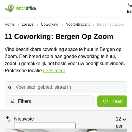
Be
Huren / Verhuren
Home
Locatie
Coworking
Noord-Brabant
Bergen op Zoom
11
Coworking
: Bergen Op Zoom
Help
Productpagina's
Populaire
Populaire
Steden
zoekopdrachten
Vind beschikbare coworking space te huur in Bergen op
Kantoorruimten
Over ons
Zoom. Een breed scala aan goede coworking te huur,
Alkmaar
Kantoorruimte
Business
in Breda
zodat u gemakkelijk het beste voor uw bedrijf kunt vinden.
Centers
Amsterdam
Voeg je kantoorruimte toe
Praktische locatie
Lees meer
Oost
Kantoor
Flexplekken
huren
Amsterdam
Bergen
Huurprijs
Coworking
Westpoort
op
Spaces
Zoom
Bergen
Log in
Filters
Kaart
Vergaderruimten
op
Kantoor
Zoom
huren
Virtueel
Tiel
Kantoor
Amersfoort
Nieuwste
12
Kantoor
per
Bedrijfsruimte
Breda
huren