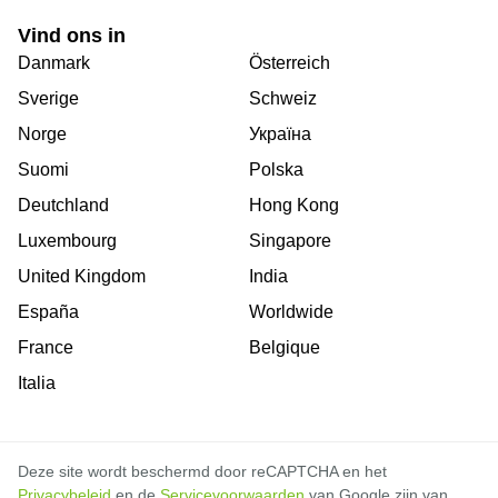
Vind ons in
Danmark
Österreich
Sverige
Schweiz
Norge
Україна
Suomi
Polska
Deutchland
Hong Kong
Luxembourg
Singapore
United Kingdom
India
España
Worldwide
France
Belgique
Italia
Deze site wordt beschermd door reCAPTCHA en het
Privacybeleid
en de
Servicevoorwaarden
van Google zijn van