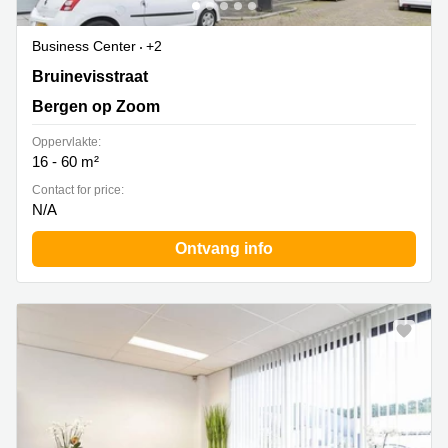
Business Center
+2
Bruinevisstraat 32, Bergen op Zoom
Bruinevisstraat
Bergen op Zoom
Oppervlakte:
16 - 60 m²
Contact for price:
N/A
Ontvang info