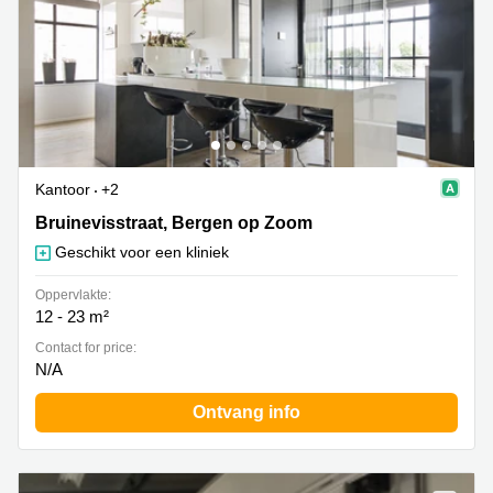
Kantoor
+2
Bruinevisstraat, Bergen op Zoom
Bruinevisstraat, Bergen op Zoom
Geschikt voor een kliniek
Oppervlakte:
12 - 23 m²
Contact for price:
N/A
Ontvang info