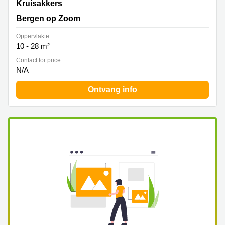
Kruisakkers 2, Bergen op Zoom
Kruisakkers
Bergen op Zoom
Oppervlakte:
10 - 28 m²
Contact for price:
N/A
Ontvang info