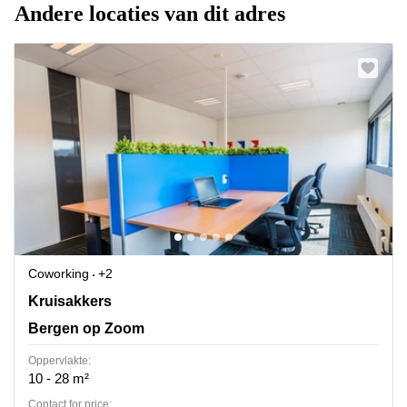
Andere locaties van dit adres
Coworking
+2
Kruisakkers 2, Bergen op Zoom
Kruisakkers
Bergen op Zoom
Oppervlakte:
10 - 28 m²
Contact for price: