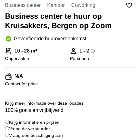
Bodegraven-
Business center
Kantoor
Coworking
Hengelo
Reeuwijk
Business center te huur op
Hilversum
Business
Kruisakkers, Bergen op Zoom
center
Hoofddorp
Arnhem
Deventer
Geverifieerde huurovereenkomst
Business
center
Rotterdam
10 - 28 m²
1 - 2
Amsterdam
Westpoort
Oppervlakte
Personen
Tiel
Business
Tilburg
center
N/A
Hilversum
Zwolle
Contact for price
Business
Amsterdam
center
Westpoort
+ 5 foto's
Den
Krijg meer informatie over deze locaties
Haag
100% gratis en vrijblijvend
Coworking
Krijg informatie en prijzen
space
Breda
Vraag de verhuurder
Vraag een bezichtiging aan
Coworking