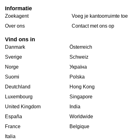
Informatie
Zoekagent
Voeg je kantoorruimte toe
Over ons
Сontact met ons op
Vind ons in
Danmark
Österreich
Sverige
Schweiz
Norge
Україна
Suomi
Polska
Deutchland
Hong Kong
Luxembourg
Singapore
United Kingdom
India
España
Worldwide
France
Belgique
Italia