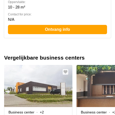
Oppervlakte:
10 - 28 m²
Contact for price:
N/A
Ontvang info
Vergelijkbare business centers
Business center
+2
Business center
+