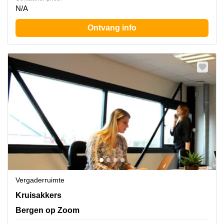
N/A
Ontvang info
Vergaderruimte
Kruisakkers 2, Bergen op Zoom
Kruisakkers
Bergen op Zoom