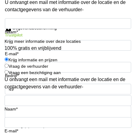
U ontvangt een mail met informatie over de locatie en de
Arnhem
contactgegevens van de verhuurder-
Kantoorruimte
in Arnhem
Krijg informatie en prijzen
Gegevensbescherming
Coworking
Naam*
Trustpilot
space
Krijg meer informatie over deze locaties
Hilversum
100% gratis en vrijblijvend
Coworking
E-mail*
space
Krijg informatie en prijzen
Zwolle
Vraag de verhuurder
Vraag een bezichtiging aan
Coworking
Bedrijf*
Haarlem
U ontvangt een mail met informatie over de locatie en de
contactgegevens van de verhuurder-
Kantoor
Huren
Telefoonnummer*
in
Hengelo
Naam*
Bedrijfsruimte
Huren in
Uw vraag (optioneel)
Nijmegen
E-mail*