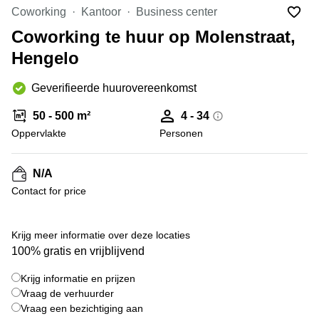
Bodegraven-
Coworking
Kantoor
Business center
Hengelo
Reeuwijk
Coworking te huur op Molenstraat,
Hilversum
Business
Hengelo
center
Hoofddorp
Arnhem
Deventer
Geverifieerde huurovereenkomst
Business
center
Rotterdam
50 - 500 m²
4 - 34
Amsterdam
Westpoort
Oppervlakte
Personen
Tiel
Business
Tilburg
center
N/A
Hilversum
Zwolle
Contact for price
Business
Amsterdam
center
Westpoort
+ 6 foto's
Den
Krijg meer informatie over deze locaties
Haag
100% gratis en vrijblijvend
Coworking
Krijg informatie en prijzen
space
Breda
Vraag de verhuurder
Vraag een bezichtiging aan
Coworking