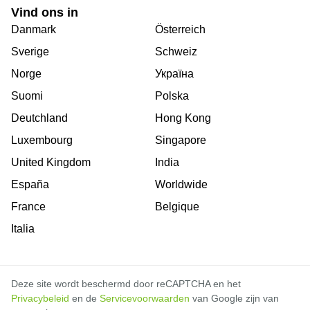
Vind ons in
Danmark
Österreich
Sverige
Schweiz
Norge
Україна
Suomi
Polska
Deutchland
Hong Kong
Luxembourg
Singapore
United Kingdom
India
España
Worldwide
France
Belgique
Italia
Deze site wordt beschermd door reCAPTCHA en het
Privacybeleid
en de
Servicevoorwaarden
van Google zijn van