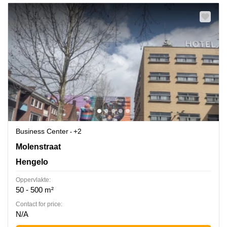
Business Center
+2
Molenstraat 20, Hengelo
Molenstraat
Hengelo
Oppervlakte:
50 - 500 m²
Contact for price:
N/A