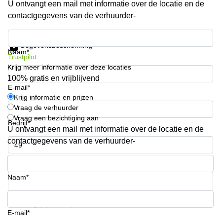
U ontvangt een mail met informatie over de locatie en de
Arnhem
contactgegevens van de verhuurder-
Kantoorruimte
in Arnhem
Krijg informatie en prijzen
Gegevensbescherming
Coworking
Naam*
Trustpilot
space
Krijg meer informatie over deze locaties
Hilversum
100% gratis en vrijblijvend
Coworking
E-mail*
space
Krijg informatie en prijzen
Zwolle
Vraag de verhuurder
Vraag een bezichtiging aan
Coworking
Bedrijf*
Haarlem
U ontvangt een mail met informatie over de locatie en de
contactgegevens van de verhuurder-
Kantoor
Huren
Telefoonnummer*
in
Hengelo
Naam*
Bedrijfsruimte
Huren in
Uw vraag (optioneel)
Nijmegen
E-mail*