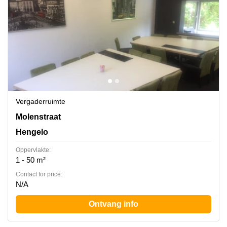
Vergaderruimte
Molenstraat 20, Hengelo
Molenstraat
Hengelo
Oppervlakte:
1 - 50 m²
Contact for price:
N/A
Ontvang info