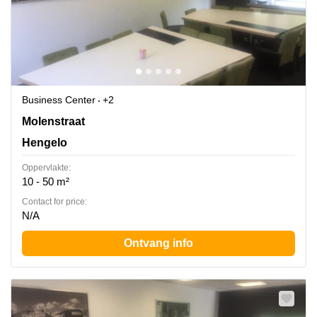
Business Center
+2
Molenstraat 20, Hengelo
Molenstraat
Hengelo
Oppervlakte:
10 - 50 m²
Contact for price:
N/A
Ontvang info