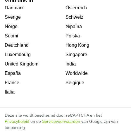
Vind ons in
Danmark
Österreich
Sverige
Schweiz
Norge
Україна
Suomi
Polska
Deutchland
Hong Kong
Luxembourg
Singapore
United Kingdom
India
España
Worldwide
France
Belgique
Italia
Deze site wordt beschermd door reCAPTCHA en het
Privacybeleid
en de
Servicevoorwaarden
van Google zijn van
toepassing.