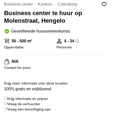
Bodegraven-
Business center
Kantoor
Coworking
Hengelo
Reeuwijk
Business center te huur op
Hilversum
Business
Molenstraat, Hengelo
center
Hoofddorp
Arnhem
Deventer
Geverifieerde huurovereenkomst
Business
center
Rotterdam
50 - 500 m²
4 - 34
Amsterdam
Westpoort
Oppervlakte
Personen
Tiel
Business
Tilburg
center
N/A
Hilversum
Zwolle
Contact for price
Business
Amsterdam
center
Westpoort
+ 6 foto's
Den
Krijg meer informatie over deze locaties
Haag
100% gratis en vrijblijvend
Coworking
Krijg informatie en prijzen
space
Breda
Vraag de verhuurder
Vraag een bezichtiging aan
Coworking