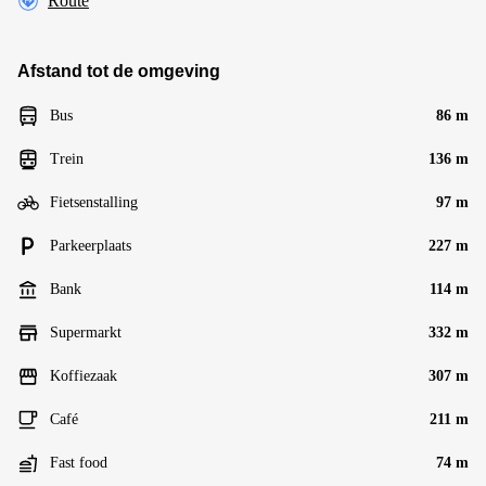
Route
Afstand tot de omgeving
Bus
86 m
Trein
136 m
Fietsenstalling
97 m
Parkeerplaats
227 m
Bank
114 m
Supermarkt
332 m
Koffiezaak
307 m
Café
211 m
Fast food
74 m