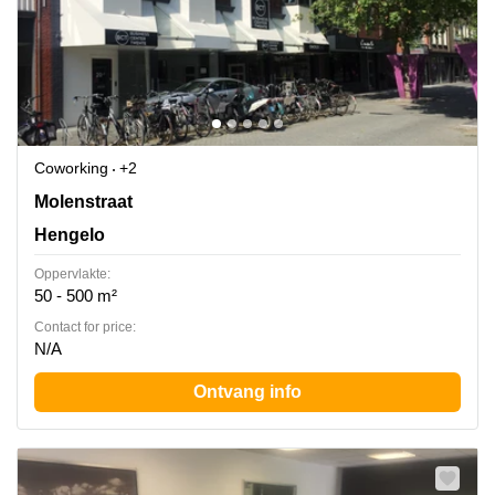
Coworking
+2
Molenstraat 20, Hengelo
Molenstraat
Hengelo
Oppervlakte:
50 - 500 m²
Contact for price:
N/A
Ontvang info