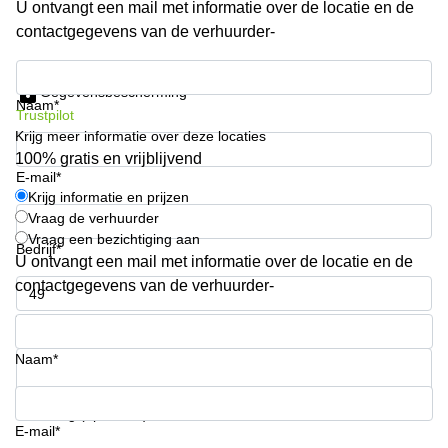
U ontvangt een mail met informatie over de locatie en de
Arnhem
contactgegevens van de verhuurder-
Kantoorruimte
in Arnhem
Krijg informatie en prijzen
Gegevensbescherming
Coworking
Naam*
Trustpilot
space
Krijg meer informatie over deze locaties
Hilversum
100% gratis en vrijblijvend
Coworking
E-mail*
space
Krijg informatie en prijzen
Zwolle
Vraag de verhuurder
Vraag een bezichtiging aan
Coworking
Bedrijf*
Haarlem
U ontvangt een mail met informatie over de locatie en de
contactgegevens van de verhuurder-
Kantoor
Huren
Telefoonnummer*
in
Hengelo
Naam*
Bedrijfsruimte
Huren in
Uw vraag (optioneel)
Nijmegen
E-mail*