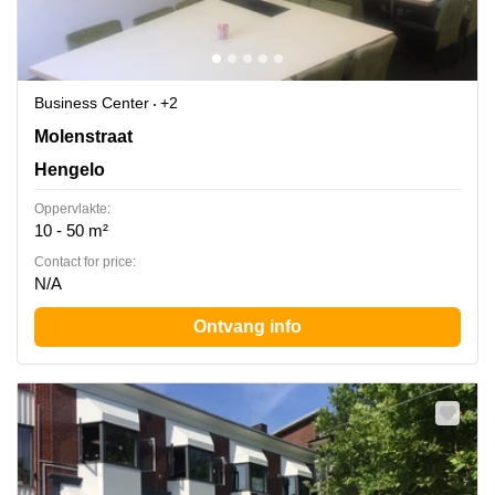
Business Center
+2
Molenstraat 20, Hengelo
Molenstraat
Hengelo
Oppervlakte:
10 - 50 m²
Contact for price:
N/A
Ontvang info