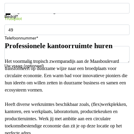
Krijg informatie en prijzen
Gegevensbescherming
Bedrijf*
Trustpilot
Telefoonnummer*
Professionele kantoorruimte huren
Het voormalig tropisch zwemparadijs aan de Maasboulevard
Uw vraag (optioneel)
transformeert op duurzame wijze naar een broedplaats voor
circulaire economie. Een warm bad voor innovatieve pioniers die
hun ideeën om willen zetten in duurzame business en samen een
ecosysteem vormen.
Heeft diverse werkruimtes beschikbaar zoals, (flex)werkplekken,
kantoren, een werkplaats, laboratorium, productiekeuken en
productieruimtes. Werk jij met ambitie aan een circulaire
toekomstbestendige economie dan zit je op deze locatie op het
perfecte adres.