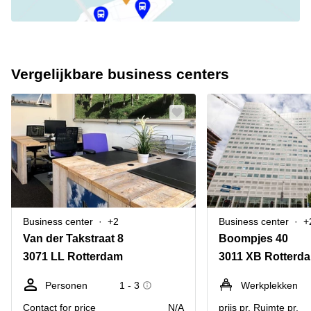
Vergelijkbare business centers
Business center
+2
Business center
+
Van der Takstraat 8
Boompjes 40
3071 LL Rotterdam
3011 XB Rotterd
Personen
1 - 3
Werkplekken
Contact for price
N/A
prijs pr. Ruimte pr.