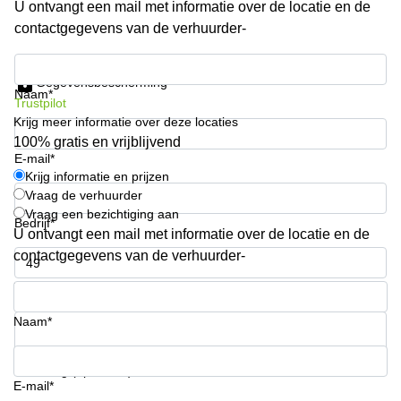
U ontvangt een mail met informatie over de locatie en de
Arnhem
contactgegevens van de verhuurder-
Kantoorruimte
in Arnhem
Krijg informatie en prijzen
Gegevensbescherming
Coworking
Naam*
Trustpilot
space
Krijg meer informatie over deze locaties
Hilversum
100% gratis en vrijblijvend
Coworking
E-mail*
space
Krijg informatie en prijzen
Zwolle
Vraag de verhuurder
Vraag een bezichtiging aan
Coworking
Bedrijf*
Haarlem
U ontvangt een mail met informatie over de locatie en de
contactgegevens van de verhuurder-
Kantoor
Huren
Telefoonnummer*
in
Hengelo
Naam*
Bedrijfsruimte
Huren in
Uw vraag (optioneel)
Nijmegen
E-mail*