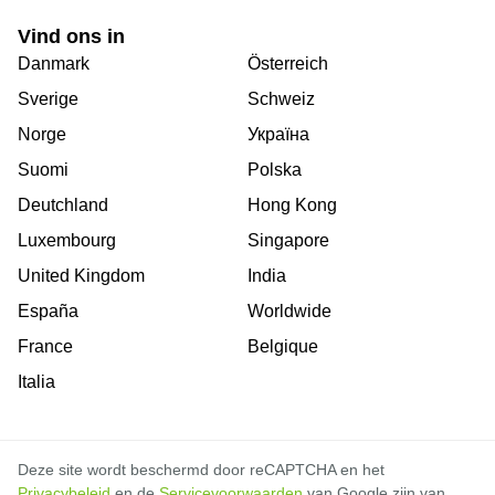
Vind ons in
Danmark
Österreich
Sverige
Schweiz
Norge
Україна
Suomi
Polska
Deutchland
Hong Kong
Luxembourg
Singapore
United Kingdom
India
España
Worldwide
France
Belgique
Italia
Deze site wordt beschermd door reCAPTCHA en het
Privacybeleid
en de
Servicevoorwaarden
van Google zijn van