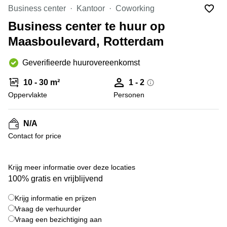
Bodegraven-
Business center
Kantoor
Coworking
Hengelo
Reeuwijk
Business center te huur op
Hilversum
Business
Maasboulevard, Rotterdam
center
Hoofddorp
Arnhem
Deventer
Geverifieerde huurovereenkomst
Business
center
Rotterdam
10 - 30 m²
1 - 2
Amsterdam
Westpoort
Oppervlakte
Personen
Tiel
Business
Tilburg
center
N/A
Hilversum
Zwolle
Contact for price
Business
Amsterdam
center
Westpoort
+ 5 foto's
Den
Krijg meer informatie over deze locaties
Haag
100% gratis en vrijblijvend
Coworking
Krijg informatie en prijzen
space
Breda
Vraag de verhuurder
Vraag een bezichtiging aan
Coworking