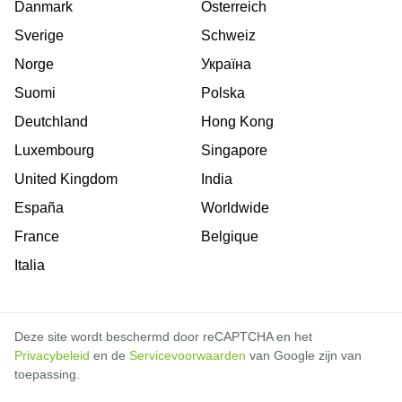
Danmark
Österreich
Sverige
Schweiz
Norge
Україна
Suomi
Polska
Deutchland
Hong Kong
Luxembourg
Singapore
United Kingdom
India
España
Worldwide
France
Belgique
Italia
Deze site wordt beschermd door reCAPTCHA en het
Privacybeleid
en de
Servicevoorwaarden
van Google zijn van
toepassing.