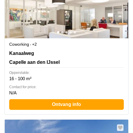
Coworking
+2
Kanaalweg 33-35, Capelle aan den IJssel, Capelle aan
Kanaalweg
den IJssel
Capelle aan den IJssel
Oppervlakte:
16 - 100 m²
Contact for price:
N/A
Ontvang info