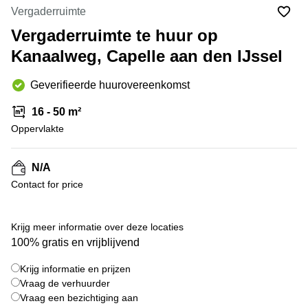
Bodegraven-
Vergaderruimte
Hengelo
Reeuwijk
Vergaderruimte te huur op
Hilversum
Business
Kanaalweg, Capelle aan den IJssel
center
Hoofddorp
Arnhem
Deventer
Geverifieerde huurovereenkomst
Business
center
Rotterdam
16 - 50 m²
Amsterdam
Westpoort
Oppervlakte
Tiel
Business
Tilburg
center
N/A
Hilversum
Zwolle
Contact for price
Business
Amsterdam
center
Westpoort
Den
Krijg meer informatie over deze locaties
Haag
100% gratis en vrijblijvend
Coworking
Krijg informatie en prijzen
space
Breda
Vraag de verhuurder
Vraag een bezichtiging aan
Coworking