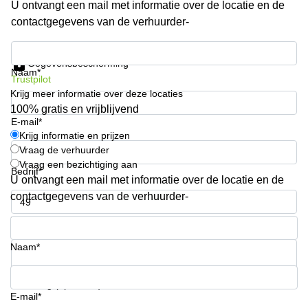
U ontvangt een mail met informatie over de locatie en de
Arnhem
contactgegevens van de verhuurder-
Kantoorruimte
in Arnhem
Krijg informatie en prijzen
Gegevensbescherming
Coworking
Naam*
Trustpilot
space
Krijg meer informatie over deze locaties
Hilversum
100% gratis en vrijblijvend
Coworking
E-mail*
space
Krijg informatie en prijzen
Zwolle
Vraag de verhuurder
Vraag een bezichtiging aan
Coworking
Bedrijf*
Haarlem
U ontvangt een mail met informatie over de locatie en de
contactgegevens van de verhuurder-
Kantoor
Huren
Telefoonnummer*
in
Hengelo
Naam*
Bedrijfsruimte
Huren in
Uw vraag (optioneel)
Nijmegen
E-mail*