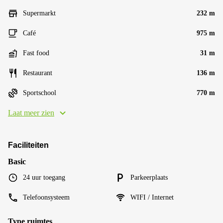
Supermarkt
232 m
Café
975 m
Fast food
31 m
Restaurant
136 m
Sportschool
770 m
Laat meer zien
Faciliteiten
Basic
24 uur toegang
Parkeerplaats
Telefoonsysteem
WIFI / Internet
Type ruimtes