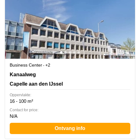
Business Center
+2
Kanaalweg 33-35, Capelle aan den IJssel, Capelle aan
Kanaalweg
den IJssel
Capelle aan den IJssel
Oppervlakte:
16 - 100 m²
Contact for price:
N/A
Ontvang info