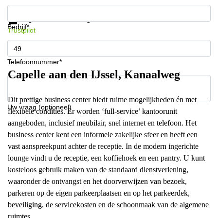
Krijg informatie en prijzen
Gegevensbescherming
Bedrijf*
Trustpilot
Telefoonnummer*
Capelle aan den IJssel, Kanaalweg
Dit prettige business center biedt ruime mogelijkheden én met
Uw vraag (optioneel)
flexibele condities. Er worden ‘full-service’ kantoorunit
aangeboden, inclusief meubilair, snel internet en telefoon. Het
business center kent een informele zakelijke sfeer en heeft een
vast aanspreekpunt achter de receptie. In de modern ingerichte
lounge vindt u de receptie, een koffiehoek en een pantry. U kunt
kosteloos gebruik maken van de standaard dienstverlening,
waaronder de ontvangst en het doorverwijzen van bezoek,
parkeren op de eigen parkeerplaatsen en op het parkeerdek,
beveiliging, de servicekosten en de schoonmaak van de algemene
ruimtes.