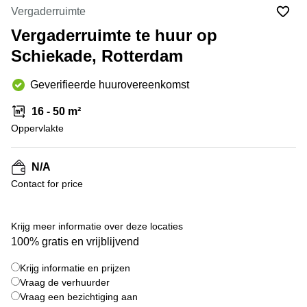
Bodegraven-
Vergaderruimte
Hengelo
Reeuwijk
Vergaderruimte te huur op
Hilversum
Business
Schiekade, Rotterdam
center
Hoofddorp
Arnhem
Deventer
Geverifieerde huurovereenkomst
Business
center
Rotterdam
16 - 50 m²
Amsterdam
Westpoort
Oppervlakte
Tiel
Business
Tilburg
center
N/A
Hilversum
Zwolle
Contact for price
Business
Amsterdam
center
Westpoort
+ 1 foto's
Den
Krijg meer informatie over deze locaties
Haag
100% gratis en vrijblijvend
Coworking
Krijg informatie en prijzen
space
Breda
Vraag de verhuurder
Vraag een bezichtiging aan
Coworking