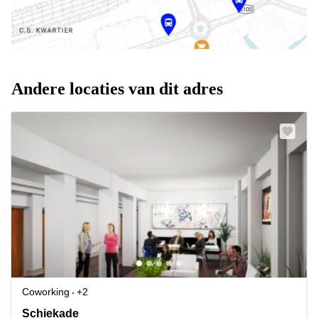
Andere locaties van dit adres
Coworking
+2
Schiekade 830, Rotterdam
Schiekade