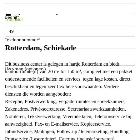
Krijg informatie en prijzen
Gegevensbescherming
Bedrijf*
Trustpilot
Telefoonnummer*
Rotterdam, Schiekade
Dit business center is gelegen in hartje Rotterdam en biedt
Uw vraag (optioneel)
kantoorruimte(n) van 20 m² tot 150 m², compleet met een pakket
ondersteunende faciliteiten en services, tegen lage kosten, direct
beschikbaar en tegen zeer flexibele voorwaarden. Verdere
diensten die worden aangeboden:
Receptie, Postverwerking, Vergaderruimtes en spreekkamers,
Zakenadres, Privé-secretaresse, Secretariaatswerkzaamheden,
Notuleren, Tekstverwerking, Vreemde talen, Telefoonservice bij
aanwezigheid, Fax- en E-mailservice, Kopieerservice,
Inbindservice, Mailingen, Follow-up / telemarketing, Handling,
Printservice (Laserprinter), Catering (inclusief serveren),