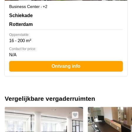
Business Center
+2
Schiekade 830, Rotterdam
Schiekade
Rotterdam
Oppervlakte:
16 - 200 m²
Contact for price:
N/A
Ontvang info
Vergelijkbare vergaderruimten