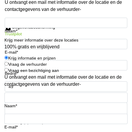
U ontvangt een mail met informatie over de locatie en de
Arnhem
contactgegevens van de verhuurder-
Kantoorruimte
in Arnhem
Krijg informatie en prijzen
Gegevensbescherming
Coworking
Naam*
Trustpilot
space
Krijg meer informatie over deze locaties
Hilversum
100% gratis en vrijblijvend
Coworking
E-mail*
space
Krijg informatie en prijzen
Zwolle
Vraag de verhuurder
Vraag een bezichtiging aan
Coworking
Bedrijf*
Haarlem
U ontvangt een mail met informatie over de locatie en de
contactgegevens van de verhuurder-
Kantoor
Huren
Telefoonnummer*
in
Hengelo
Naam*
Bedrijfsruimte
Huren in
Uw vraag (optioneel)
Nijmegen
E-mail*