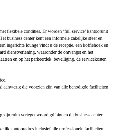
et flexibele condities. Er worden ‘full-service’ kantoorunit
 Het business center kent een informele zakelijke sfeer en
ern ingerichte lounge vindt u de receptie, een koffiehoek en
ard dienstverlening, waaronder de ontvangst en het
atsen en op het parkeerdek, beveiliging, de servicekosten
ice.
) aanwezig die voorzien zijn van alle benodigde faciliteiten
ing zijn ruim vertegenwoordigd binnen dit business center.
jk kantooradres inclusief alle professionele faciliteiten,