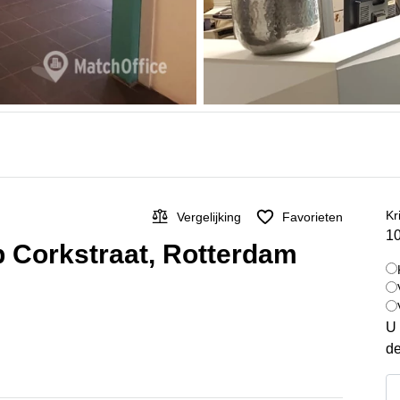
Kr
Vergelijking
Favorieten
10
p Corkstraat, Rotterdam
U 
de