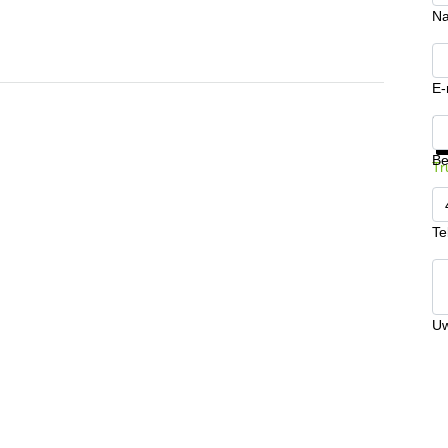
N
E-
Kr
Be
Tr
Te
Uw