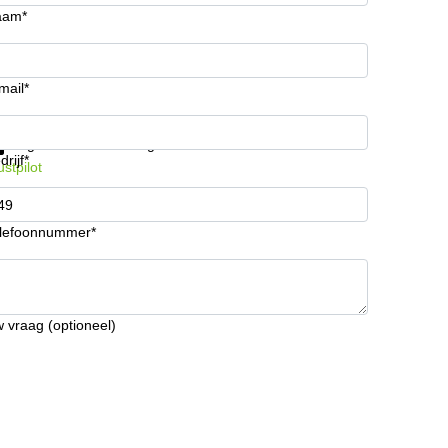
aam*
mail*
ijg informatie en prijzen
Gegevensbescherming
drijf*
ustpilot
lefoonnummer*
 vraag (optioneel)