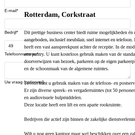
E-mail*
Rotterdam, Corkstraat
Bedrijf*
Dit prettige business center biedt ruime mogelijkheden én m
aangeboden, inclusief meubilair, snel internet en telefoon.
heeft een vast aanspreekpunt achter de receptie. In de mod
Telefoonnummer*
een pantry. U kunt kosteloos gebruik maken van de standa
doorverwijzen van bezoek, parkeren op de eigen parkeerpla
en de schoonmaak van de algemene ruimtes.
Uw vraag (optioneel)
Tevens kunt u gebruik maken van de telefoon- en postserv
Er zijn diverse spreek- en vergaderruimtes (tot 50 personen
en audiovisuele hulpmiddelen.
Deze locatie heeft een lift en een aparte rookruimte.
Bedrijven die actief zijn binnen de zakelijke dienstverlen
Wilt u nog geen kantoor maar wel beschikken over een zakeli