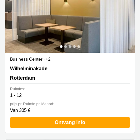
Business Center
+2
Wilhelminakade 173, Rotterdam
Wilhelminakade
Rotterdam
Ruimtes:
1 - 12
prijs pr. Ruimte pr. Maand:
Van 305 €
Ontvang info