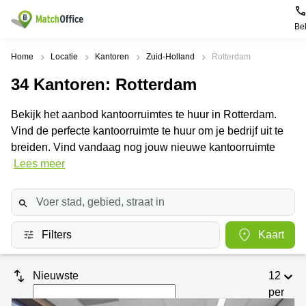
Be
Huren / Verhuren
Home
Locatie
Kantoren
Zuid-Holland
Rotterdam
34
Kantoren
: Rotterdam
Help
Productpagina's
Populaire
Populaire
Steden
zoekopdrachten
Bekijk het aanbod kantoorruimtes te huur in Rotterdam.
Kantoorruimten
Over ons
Vind de perfecte kantoorruimte te huur om je bedrijf uit te
Alkmaar
Kantoorruimte
Business
in Breda
breiden. Vind vandaag nog jouw nieuwe kantoorruimte
Centers
Amsterdam
Voeg je kantoorruimte toe
Lees meer
Oost
Kantoor
Flexplekken
huren
Amsterdam
Bergen
Huurprijs
Coworking
Westpoort
op
Spaces
Zoom
Bergen
Log in
Filters
Kaart
Vergaderruimten
op
Kantoor
Zoom
huren
Virtueel
Tiel
Kantoor
Amersfoort
Nieuwste
12
Kantoor
per
Bedrijfsruimte
Breda
huren