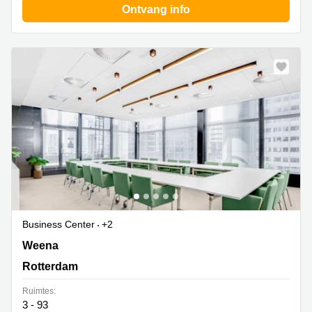
Ontvang info
Business Center
+2
Weena 505, Rotterdam
Weena
Rotterdam
Ruimtes:
3 - 93