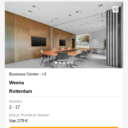
Arnhem
Kantoorruimte
in Arnhem
Coworking
space
Hilversum
Coworking
space
Zwolle
Coworking
Haarlem
Business Center
+2
Weena 290, Rotterdam
Weena
Kantoor
Huren
Rotterdam
in
Hengelo
Ruimtes:
2 - 17
Bedrijfsruimte
Huren in
prijs pr. Ruimte pr. Maand:
Nijmegen
Van 279 €