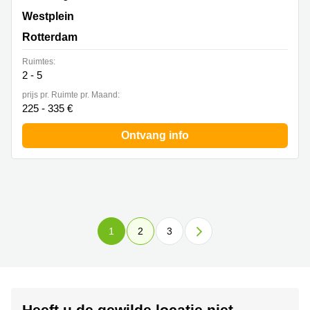
Westplein 12, Rotterdam
Westplein
Rotterdam
Ruimtes:
2 - 5
prijs pr. Ruimte pr. Maand:
225 - 335 €
Ontvang info
1
2
3
Heeft u de gewilde locatie niet