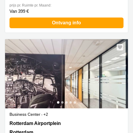
prijs pr. Ruimte pr. Maand:
Van 399 €
Ontvang info
Business Center
+2
Rotterdam Airportplein 22,1ste verdieping, Rotterdam
Rotterdam Airportplein
Rotterdam