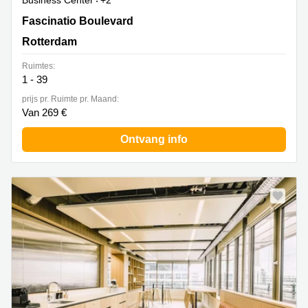
Business Center
+2
Fascinatio Boulevard 216-220,Rotterdam The Mark,
Fascinatio Boulevard
Rotterdam
Rotterdam
Ruimtes:
1 - 39
prijs pr. Ruimte pr. Maand:
Van 269 €
Ontvang info