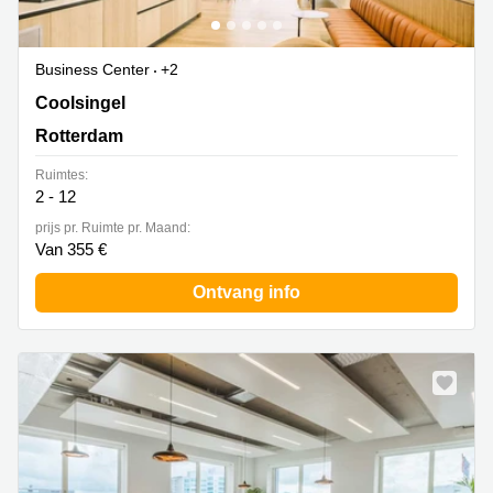
Business Center
+2
Coolsingel 65,verdieping 5-8, Rotterdam
Coolsingel
Rotterdam
Ruimtes:
2 - 12
prijs pr. Ruimte pr. Maand:
Van 355 €
Ontvang info