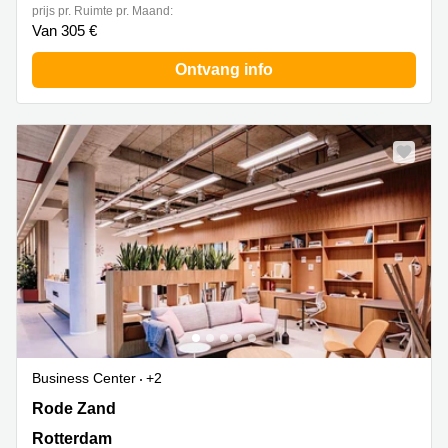
prijs pr. Ruimte pr. Maand:
Van 305 €
Ontvang info
Business Center
+2
Rode Zand 80,4th Floor, Rotterdam
Rode Zand
Rotterdam