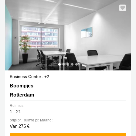
Business Center
+2
Boompjes 40, Rotterdam
Boompjes
Rotterdam
Ruimtes:
1 - 21
prijs pr. Ruimte pr. Maand:
Van 275 €