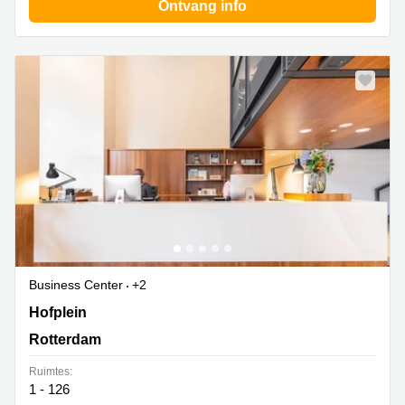
Ontvang info
Business Center
+2
Hofplein 20, Rotterdam
Hofplein
Rotterdam
Ruimtes:
1 - 126