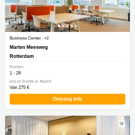
Business Center
+2
Marten Meesweg 25-G, Rotterdam
Marten Meesweg
Rotterdam
Ruimtes:
1 - 28
prijs pr. Ruimte pr. Maand:
Van 275 €
Ontvang info