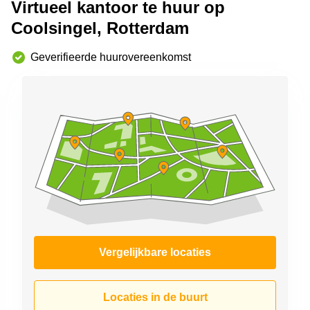
Virtueel kantoor te huur op
Arnhem
Coolsingel, Rotterdam
Kantoorruimte
in Arnhem
Geverifieerde huurovereenkomst
Coworking
space
Hilversum
Coworking
space
Zwolle
Coworking
Haarlem
Kantoor
Huren
in
Hengelo
Vergelijkbare locaties
Bedrijfsruimte
Huren in
Nijmegen
Locaties in de buurt