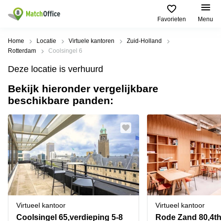
Favorieten
Menu
Huren / Verhuren
Home
Locatie
Virtuele kantoren
Zuid-Holland
Rotterdam
Coolsingel 6
Help
Productpagina's
Populaire
Populaire
Deze locatie is verhuurd
Steden
zoekopdrachten
Kantoorruimten
Bekijk hieronder vergelijkbare
Over ons
Alkmaar
Kantoorruimte
beschikbare panden:
Business
in Breda
Centers
Amsterdam
Voeg je kantoorruimte toe
Oost
Kantoor
Flexplekken
huren
Amsterdam
Bergen
Huurprijs
Coworking
Westpoort
op
Spaces
Zoom
Bergen
Log in
Vergaderruimten
op
Kantoor
Zoom
huren
Virtueel
Tiel
Kantoor
Amersfoort
Virtueel kantoor
Virtueel kantoor
Kantoor
Bedrijfsruimte
Breda
huren
Coolsingel 65,verdieping 5-8
Rode Zand 80,4th