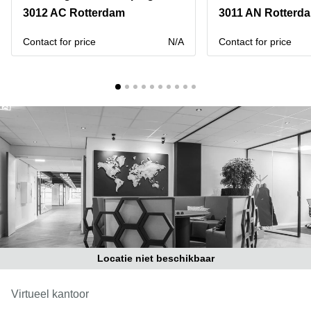
Bodegraven-
3012 AC Rotterdam
3011 AN Rotterd
Hengelo
Reeuwijk
Hilversum
Business
Contact for price
N/A
Contact for price
center
Hoofddorp
Arnhem
Deventer
Business
center
Rotterdam
Amsterdam
Westpoort
Tiel
Business
Tilburg
center
Hilversum
Zwolle
Business
Amsterdam
center
Westpoort
Den
Haag
Locatie niet beschikbaar
Coworking
space
Breda
Virtueel kantoor
Coworking