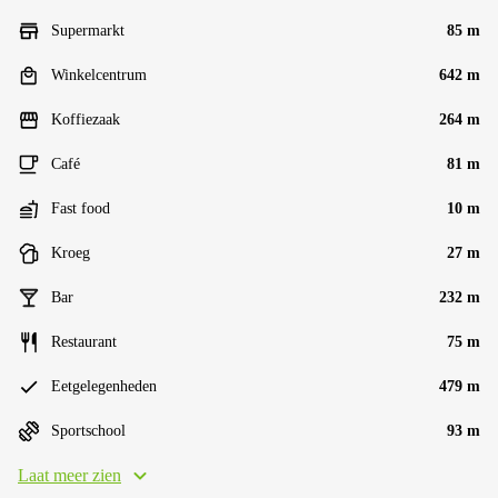
Supermarkt
85 m
Winkelcentrum
642 m
Koffiezaak
264 m
Café
81 m
Fast food
10 m
Kroeg
27 m
Bar
232 m
Restaurant
75 m
Eetgelegenheden
479 m
Sportschool
93 m
Laat meer zien